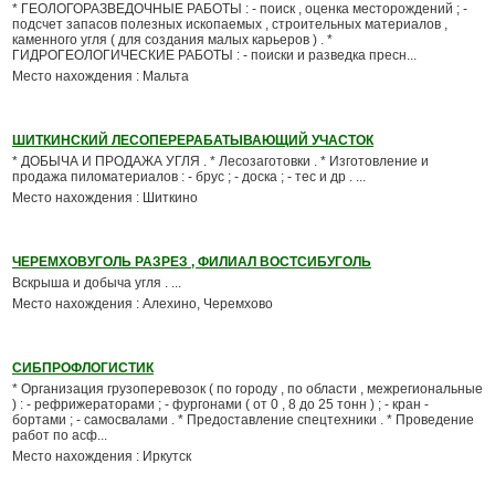
* ГЕОЛОГОРАЗВЕДОЧНЫЕ РАБОТЫ : - поиск , оценка месторождений ; -
подсчет запасов полезных ископаемых , строительных материалов ,
каменного угля ( для создания малых карьеров ) . *
ГИДРОГЕОЛОГИЧЕСКИЕ РАБОТЫ : - поиски и разведка пресн...
Место нахождения : Мальта
ШИТКИНСКИЙ ЛЕСОПЕРЕРАБАТЫВАЮЩИЙ УЧАСТОК
* ДОБЫЧА И ПРОДАЖА УГЛЯ . * Лесозаготовки . * Изготовление и
продажа пиломатериалов : - брус ; - доска ; - тес и др . ...
Место нахождения : Шиткино
ЧЕРЕМХОВУГОЛЬ РАЗРЕЗ , ФИЛИАЛ ВОСТСИБУГОЛЬ
Вскрыша и добыча угля . ...
Место нахождения : Алехино, Черемхово
СИБПРОФЛОГИСТИК
* Организация грузоперевозок ( по городу , по области , межрегиональные
) : - рефрижераторами ; - фургонами ( от 0 , 8 до 25 тонн ) ; - кран -
бортами ; - самосвалами . * Предоставление спецтехники . * Проведение
работ по асф...
Место нахождения : Иркутск