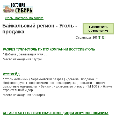
Уголь - поставки по заявке
Байкальский регион - Уголь -
продажа
Страницы :
[0]
[
1
] [
2
]
РАЗРЕЗ ТУЛУН-УГОЛЬ ПУ ПТУ КОМПАНИИ ВОСТСИБУГОЛЬ
* Добыча , реализация угля . ...
Место нахождения : Тулун
РУСТРЕЙД
* Уголь каменный ( Черемховский разрез ) - добыча , продажа . *
Нефтепродукты , нефтехимия - оптовая продажа , поставки . - горюче -
смазочные материалы , - бензин , - дизтопливо , - мазут ( М 100 ) , - битум
строительный и дор...
Место нахождения : Ангарск
АНГАРСКАЯ ГЕОЛОГИЧЕСКАЯ ЭКСПЕДИЦИЯ ИРКУТСКГЕОФИЗИКА