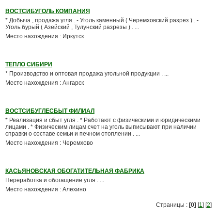
ВОСТСИБУГОЛЬ КОМПАНИЯ
* Добыча , продажа угля . - Уголь каменный ( Черемховский разрез ) . -
Уголь бурый ( Азейский , Тулунский разрезы ) . ...
Место нахождения : Иркутск
ТЕПЛО СИБИРИ
* Производство и оптовая продажа угольной продукции . ...
Место нахождения : Ангарск
ВОСТСИБУГЛЕСБЫТ ФИЛИАЛ
* Реализация и сбыт угля . * Работают с физическими и юридическими
лицами . * Физическим лицам счет на уголь выписывают при наличии
справки о составе семьи и печном отоплении . ...
Место нахождения : Черемхово
КАСЬЯНОВСКАЯ ОБОГАТИТЕЛЬНАЯ ФАБРИКА
Переработка и обогащение угля . ...
Место нахождения : Алехино
Страницы :
[0]
[
1
] [
2
]