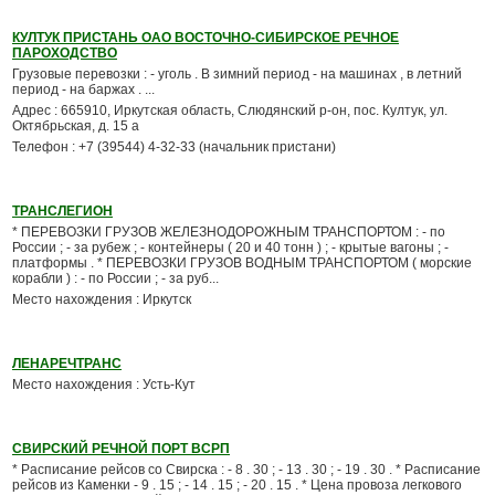
КУЛТУК ПРИСТАНЬ ОАО ВОСТОЧНО-СИБИРСКОЕ РЕЧНОЕ
ПАРОХОДСТВО
Грузовые перевозки : - уголь . В зимний период - на машинах , в летний
период - на баржах . ...
Адрес : 665910, Иркутская область, Слюдянский р-он, пос. Култук, ул.
Октябрьская, д. 15 а
Телефон : +7 (39544) 4-32-33 (начальник пристани)
ТРАНСЛЕГИОН
* ПЕРЕВОЗКИ ГРУЗОВ ЖЕЛЕЗНОДОРОЖНЫМ ТРАНСПОРТОМ : - по
России ; - за рубеж ; - контейнеры ( 20 и 40 тонн ) ; - крытые вагоны ; -
платформы . * ПЕРЕВОЗКИ ГРУЗОВ ВОДНЫМ ТРАНСПОРТОМ ( морские
корабли ) : - по России ; - за руб...
Место нахождения : Иркутск
ЛЕНАРЕЧТРАНС
Место нахождения : Усть-Кут
СВИРСКИЙ РЕЧНОЙ ПОРТ ВСРП
* Расписание рейсов со Свирска : - 8 . 30 ; - 13 . 30 ; - 19 . 30 . * Расписание
рейсов из Каменки - 9 . 15 ; - 14 . 15 ; - 20 . 15 . * Цена провоза легкового