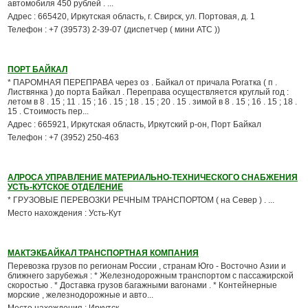
автомобиля 450 рублей . ...
Адрес : 665420, Иркутская область, г. Свирск, ул. Портовая, д. 1
Телефон : +7 (39573) 2-39-07 (диспетчер ( мини АТС ))
ПОРТ БАЙКАЛ
* ПАРОМНАЯ ПЕРЕПРАВА через оз . Байкал от причала Рогатка ( п .
Листвянка ) до порта Байкал . Переправа осуществляется круглый год :
летом в 8 . 15 ; 11 . 15 ; 16 . 15 ; 18 . 15 ; 20 . 15 . зимой в 8 . 15 ; 16 . 15 ; 18 .
15 . Стоимость пер...
Адрес : 665921, Иркутская область, Иркутский р-он, Порт Байкал
Телефон : +7 (3952) 250-463
АЛРОСА УПРАВЛЕНИЕ МАТЕРИАЛЬНО-ТЕХНИЧЕСКОГО СНАБЖЕНИЯ
УСТЬ-КУТСКОЕ ОТДЕЛЕНИЕ
* ГРУЗОВЫЕ ПЕРЕВОЗКИ РЕЧНЫМ ТРАНСПОРТОМ ( на Север ) . ...
Место нахождения : Усть-Кут
МАКТЭКБАЙКАЛ ТРАНСПОРТНАЯ КОМПАНИЯ
Перевозка грузов по регионам России , странам Юго - Восточно Азии и
ближнего зарубежья : * Железнодорожным транспортом с пассажирской
скоростью . * Доставка грузов багажными вагонами . * Контейнерные
морские , железнодорожные и авто...