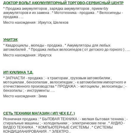
ДОКТОР ВОЛЬТ АККУМУЛЯТОРНЫЙ ТОРГОВО-СЕРВИСНЫЙ ЦЕНТР
* Продажа аккумуляторов , зарядка аккумуляторов , прием б/у
аккумуляторов и их замена . * Мототехника - продажа . * Велосипеды -
продажа . ...
Место нахождения : Иркутск, Шелехов
УНИТЭК
* Квадроциклы , мопеды - продажа . * Аккумуляторы для любых
автомобилей . * Продажа любых велосипедов ( от детского до горного ) . ...
Место нахождения : Иркутск
ИП КУКЛИНА Т.Д.
* ЗАПЧАСТИ - продажа : - к тракторам , грузовым автомобилям ,
мотоциклам , бензопилам , велосипедам ; - к автомобилям импортного и
отечественного производства * ПРОДАЖА : - мотоциклы , велосипеды ; -
бензопилы ; - инструменты . ...
Место нахождения : Зима
СЕТЬ ТЕХНИКИ МАГАЗИН ( ИП ЧЕХ Е.Г. )
Розничная продажа : * БЫТОВАЯ ТЕХНИКА : - мелкая бытовая техника ; -
стиральные машины ; - холодильники ; - электрические печи . * АУДИО -
ВИДЕО ТЕХНИКА . * КОМПЬЮТЕРНЫЕ СИСТЕМЫ . * СИСТЕМЫ
КОНДИЦИАНИРОВАНИЯ . * ЭЛЕКТРО...