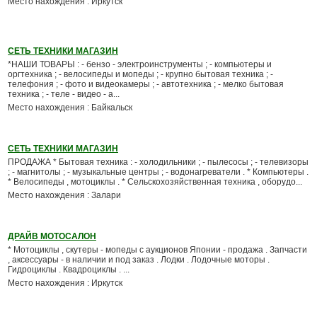
Место нахождения : Иркутск
СЕТЬ ТЕХНИКИ МАГАЗИН
*НАШИ ТОВАРЫ : - бензо - электроинструменты ; - компьютеры и
оргтехника ; - велосипеды и мопеды ; - крупно бытовая техника ; -
телефония ; - фото и видеокамеры ; - автотехника ; - мелко бытовая
техника ; - теле - видео - а...
Место нахождения : Байкальск
СЕТЬ ТЕХНИКИ МАГАЗИН
ПРОДАЖА * Бытовая техника : - холодильники ; - пылесосы ; - телевизоры
; - магнитолы ; - музыкальные центры ; - водонагреватели . * Компьютеры .
* Велосипеды , мотоциклы . * Сельскохозяйственная техника , оборудо...
Место нахождения : Залари
ДРАЙВ МОТОСАЛОН
* Мотоциклы , скутеры - мопеды с аукционов Японии - продажа . Запчасти
, аксессуары - в наличии и под заказ . Лодки . Лодочные моторы .
Гидроциклы . Квадроциклы . ...
Место нахождения : Иркутск