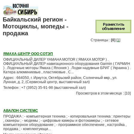
Байкальский регион -
Мотоциклы, мопеды -
продажа
Страницы :
[0]
[
1
]
ЯМАХА-ЦЕНТР ООО СОТЭП
ОФИЦИАЛЬНЫЙ ДИЛЕР YAMAHA MOTOR ( ЯМАХА МОТОР ) .
ОФИЦИАЛЬНЫЙ ДИЛЕР навигационного оборудования Garmin ( ГАРМИН
) . Лодочные моторы Ямаха ( Япония ) . Лодки надувные БРИГ ( Украина ) .
Катера алюминиевые , пластиковые . С...
Адрес : 664050, г. Иркутск, Октябрьский район, Солнечный мкр., ул.
Лунная, д. 2, (Сервисный центр, выставочный зал)
Телефон : +7 (3952) 35-91-98 (выставочный зал)
Просмотров в этом месяце : [10]
АВАЛОН СИСТЕМС
ПРОДАЖА : - компьютерная техника ; - копировальная техника : принтеры
, сканеры ; - модемы ; - цифровые камеры и фотокамеры ; - сетевое
компьютерное оборудование ; - программное обеспечение , настройка ,
продажа ; - комплектующи...