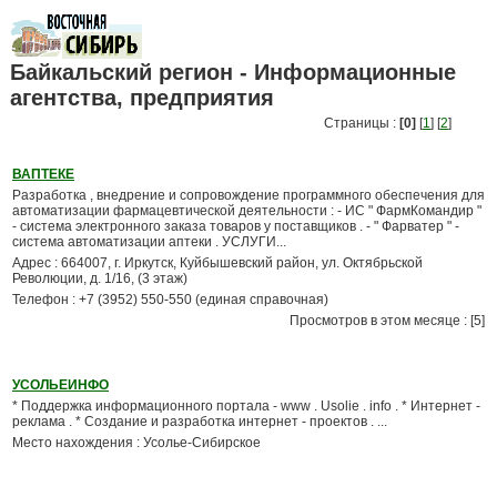
Байкальский регион - Информационные
агентства, предприятия
Страницы :
[0]
[
1
] [
2
]
ВАПТЕКЕ
Разработка , внедрение и сопровождение программного обеспечения для
автоматизации фармацевтической деятельности : - ИС " ФармКомандир "
- система электронного заказа товаров у поставщиков . - " Фарватер " -
система автоматизации аптеки . УСЛУГИ...
Адрес : 664007, г. Иркутск, Куйбышевский район, ул. Октябрьской
Революции, д. 1/16, (3 этаж)
Телефон : +7 (3952) 550-550 (единая справочная)
Просмотров в этом месяце : [5]
УСОЛЬЕИНФО
* Поддержка информационного портала - www . Usolie . info . * Интернет -
реклама . * Создание и разработка интернет - проектов . ...
Место нахождения : Усолье-Сибирское