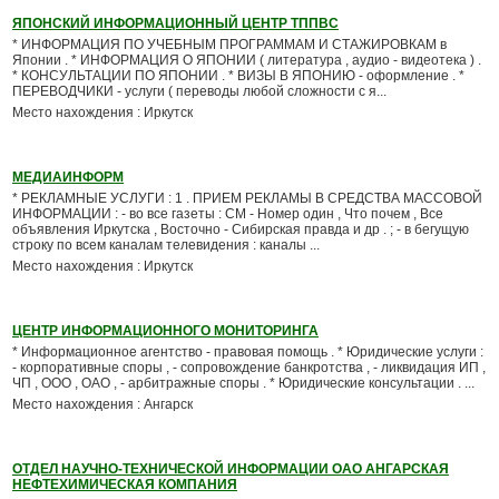
ЯПОНСКИЙ ИНФОРМАЦИОННЫЙ ЦЕНТР ТППВС
* ИНФОРМАЦИЯ ПО УЧЕБНЫМ ПРОГРАММАМ И СТАЖИРОВКАМ в
Японии . * ИНФОРМАЦИЯ О ЯПОНИИ ( литература , аудио - видеотека ) .
* КОНСУЛЬТАЦИИ ПО ЯПОНИИ . * ВИЗЫ В ЯПОНИЮ - оформление . *
ПЕРЕВОДЧИКИ - услуги ( переводы любой сложности с я...
Место нахождения : Иркутск
МЕДИАИНФОРМ
* РЕКЛАМНЫЕ УСЛУГИ : 1 . ПРИЕМ РЕКЛАМЫ В СРЕДСТВА МАССОВОЙ
ИНФОРМАЦИИ : - во все газеты : СМ - Номер один , Что почем , Все
объявления Иркутска , Восточно - Сибирская правда и др . ; - в бегущую
строку по всем каналам телевидения : каналы ...
Место нахождения : Иркутск
ЦЕНТР ИНФОРМАЦИОННОГО МОНИТОРИНГА
* Информационное агентство - правовая помощь . * Юридические услуги :
- корпоративные споры , - сопровождение банкротства , - ликвидация ИП ,
ЧП , ООО , ОАО , - арбитражные споры . * Юридические консультации . ...
Место нахождения : Ангарск
ОТДЕЛ НАУЧНО-ТЕХНИЧЕСКОЙ ИНФОРМАЦИИ ОАО АНГАРСКАЯ
НЕФТЕХИМИЧЕСКАЯ КОМПАНИЯ