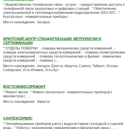
* Ведомственная телефонная связь - услуги : - предоставление доступа к
телефонной связи аналоговых и цифровых станций . * Обеспечение
электроэнергией и тепловодоснабжением подразделение ОАО АУС . *
Контрольно - измерительные приборы - ...
Место нахождения : Ангарск
ИРКУТСКИЙ ЦЕНТР СТАНДАРТИЗАЦИИ, МЕТРОЛОГИИ И
СЕРТИФИКАЦИИ
* ОТДЕЛЫ ПОВЕРКИ : - поверка механических средств измерений ; -
поверка электромагнитных средств измерений ; - поверка геометрических
средств измерений ; - поверка теплотехнических и физико - химических
средств измерений ; - поверка с...
Место нахождения : Ангарск, Братск, Иркутск, Саянск, Тайшет, Усолье-
Сибирское, Усть-Илимск, Усть-Кут
ВОСТСИБВЕСОРЕМОНТ
* Ремонт весов . * Ремонт контрольно - измерительных приборов (
манометров ) . ...
Место нахождения : Иркутск
САНТЕХСЕРВИС
* Опломбирование приборов учета ( водосчетчиков ) холодной и горячей
воды . * Работа с населением ( юридические и физические лица ) . ...