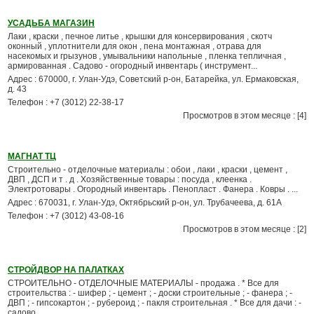
УСАДЬБА МАГАЗИН
Лаки , краски , печное литье , крышки для консервирования , скотч
оконный , уплотнители для окон , пена монтажная , отрава для
насекомых и грызунов , умывальники напольные , пленка тепличная ,
армированная . Садово - огородный инвентарь ( инструмент...
Адрес : 670000, г. Улан-Удэ, Советский р-он, Батарейка, ул. Ермаковская,
д. 43
Телефон : +7 (3012) 22-38-17
Просмотров в этом месяце : [4]
МАГНАТ ТЦ
Строительно - отделочные материалы : обои , лаки , краски , цемент ,
ДВП , ДСП и т . д . Хозяйственные товары : посуда , клеенка .
Электротовары . Огородный инвентарь . Пенопласт . Фанера . Ковры . ...
Адрес : 670031, г. Улан-Удэ, Октябрьский р-он, ул. Трубачеева, д. 61А
Телефон : +7 (3012) 43-08-16
Просмотров в этом месяце : [2]
СТРОЙДВОР НА ПАЛАТКАХ
СТРОИТЕЛЬНО - ОТДЕЛОЧНЫЕ МАТЕРИАЛЫ - продажа . * Все для
строительства : - шифер ; - цемент ; - доски строительные ; - фанера ; -
ДВП ; - гипсокартон ; - рубероид ; - пакля строительная . * Все для дачи : -
садово ...