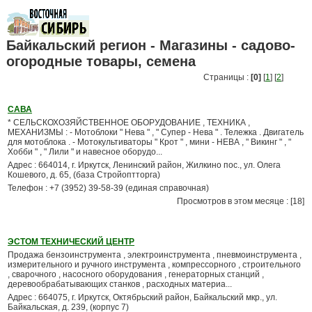
Байкальский регион - Магазины - садово-
огородные товары, семена
Страницы :
[0]
[
1
] [
2
]
САВА
* СЕЛЬСКОХОЗЯЙСТВЕННОЕ ОБОРУДОВАНИЕ , ТЕХНИКА ,
МЕХАНИЗМЫ : - Мотоблоки " Нева " , " Супер - Нева " . Тележка . Двигатель
для мотоблока . - Мотокультиваторы " Крот " , мини - НЕВА , " Викинг " , "
Хобби " , " Лили " и навесное оборудо...
Адрес : 664014, г. Иркутск, Ленинский район, Жилкино пос., ул. Олега
Кошевого, д. 65, (база Стройоптторга)
Телефон : +7 (3952) 39-58-39 (единая справочная)
Просмотров в этом месяце : [18]
ЭСТОМ ТЕХНИЧЕСКИЙ ЦЕНТР
Продажа бензоинструмента , электроинструмента , пневмоинструмента ,
измерительного и ручного инструмента , компрессорного , строительного
, сварочного , насосного оборудования , генераторных станций ,
деревообрабатывающих станков , расходных материа...
Адрес : 664075, г. Иркутск, Октябрьский район, Байкальский мкр., ул.
Байкальская, д. 239, (корпус 7)