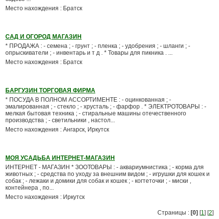
Место нахождения : Братск
САД И ОГОРОД МАГАЗИН
* ПРОДАЖА : - семена ; - грунт ; - пленка ; - удобрения ; - шланги ; -
опрыскиватели ; - инвентарь и т д . * Товары для пикника . ...
Место нахождения : Братск
БАРГУЗИН ТОРГОВАЯ ФИРМА
* ПОСУДА В ПОЛНОМ АССОРТИМЕНТЕ : - оцинкованная ; -
эмалированная ; - стекло ; - хрусталь ; - фарфор . * ЭЛЕКТРОТОВАРЫ : -
мелкая бытовая техника ; - стиральные машины отечественного
производства ; - светильники , настол...
Место нахождения : Ангарск, Иркутск
МОЯ УСАДЬБА ИНТЕРНЕТ-МАГАЗИН
ИНТЕРНЕТ - МАГАЗИН * ЗООТОВАРЫ : - аквариумнистика ; - корма для
животных ; - средства по уходу за внешним видом ; - игрушки для кошек и
собак ; - лежаки и домики для собак и кошек ; - когтеточки ; - миски ,
контейнера , по...
Место нахождения : Иркутск
Страницы :
[0]
[
1
] [
2
]