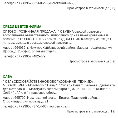
Телефон : +7 (3952) 22-60-29 (многоканальный)
Просмотров в этом месяце : [50]
СРЕДИ ЦВЕТОВ ФИРМА
ОПТОВО - РОЗНИЧНАЯ ПРОДАЖА : * СЕМЕНА овощей , цветов в
ассортименте отечественного , импортного пр - ва пакетированные и
весовые . * ПОЧВОГРУНТЫ / земля . * УДОБРЕНИЯ в ассортименте ( в т .
ч . подкормки для рассады овощей , цветов ;...
Адрес : 664035, г. Иркутск, Куйбышевский район, Марата предместье, ул.
Щорса, д. 2, (офис, оптовый отдел)
Телефон : +7 (3952) 482-479
Просмотров в этом месяце : [9]
САВА
* СЕЛЬСКОХОЗЯЙСТВЕННОЕ ОБОРУДОВАНИЕ , ТЕХНИКА ,
МЕХАНИЗМЫ : - Мотоблоки " Нева " , " Супер - Нева " . Тележка . Двигатель
для мотоблока . - Мотокультиваторы " Крот " , мини - НЕВА , " Викинг " , "
Хобби " , " Лили " и навесное обору...
Адрес : 665702, Иркутская область, г. Братск, Падунский район,
Стройиндустрии проезд, д. 21
Телефон : +7 (3953) 37-14-66 (торговый зал)
Просмотров в этом месяце : [19]