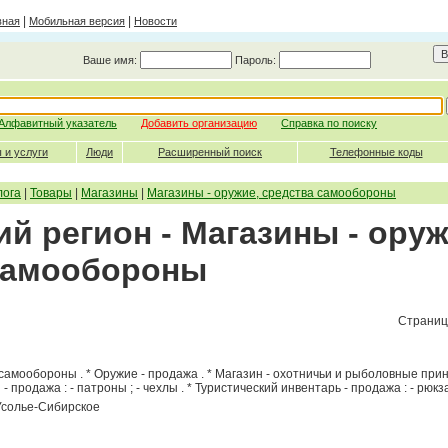
|
|
вная
Мобильная версия
Новости
Ваше имя:
Пароль:
Алфавитный указатель
Добавить организацию
Справка по поиску
 и услуги
Люди
Расширенный поиск
Телефонные коды
лога
|
Товары
|
Магазины
|
Магазины - оружие, средства самообороны
й регион - Магазины - оруж
самообороны
Страниц
а самообороны . * Оружие - продажа . * Магазин - охотничьи и рыболовные пр
 продажа : - патроны ; - чехлы . * Туристический инвентарь - продажа : - рюкзак
 Усолье-Сибирское