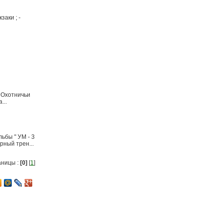
заки ; -
* Охотничьи
...
ьбы " УМ - 3
рный трен...
аницы :
[0]
[
1
]