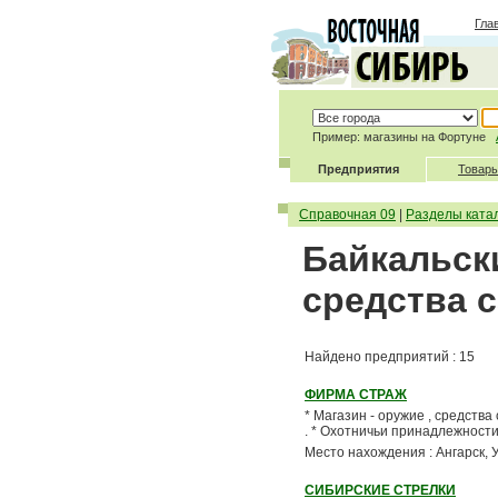
Гла
Пример: магазины на Фортуне
Предприятия
Товары
Справочная 09
|
Разделы ката
Байкальски
средства 
Найдено предприятий : 15
ФИРМА СТРАЖ
* Магазин - оружие , средств
. * Охотничьи принадлежности -
Место нахождения : Ангарск,
СИБИРСКИЕ СТРЕЛКИ