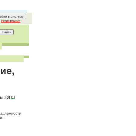
Регистрация
ие,
ы :
[0]
[
1
]
инадлежности
...