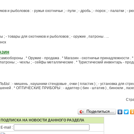
в и рыболовов : - ружья охотничьи ; - пули ; - дробь ; - порох ; - палатки ; - рюк
 ; - товары для охотников и рыболовов ; - оружие , патроны . ...
инск
АЗИН
 самообороны . * Оружие - продажа . * Магазин - охотничьи принадлежности . 
патроны ; - чехлы ; - сейфы металлические . * Туристический инвентарь - прода
: - мишень , наушники стендовые , очки ( пластик ) ; - установка для стрел
мишеней . * ОПТИЧЕСКИЕ ПРИБОРЫ : - адаптер ( бин - штатив ) , бинокли , лазе
Стр
Поделиться…
ПОДПИСКА НА НОВОСТИ ДАННОГО РАЗДЕЛА
E-mail :