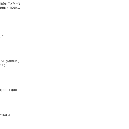
ьбы " УМ - 3
рный трен...
. *
 , удочки ,
ы ; -
атроны для
ничьи и