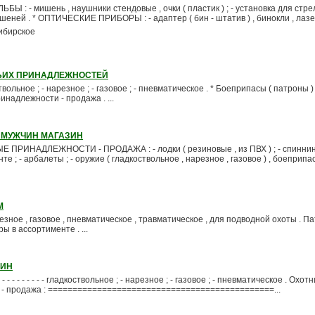
: - мишень , наушники стендовые , очки ( пластик ) ; - установка для стрел
мишеней . * ОПТИЧЕСКИЕ ПРИБОРЫ : - адаптер ( бин - штатив ) , бинокли , лазе
ибирское
ЬИХ ПРИНАДЛЕЖНОСТЕЙ
вольное ; - нарезное ; - газовое ; - пневматическое . * Боеприпасы ( патроны ) 
надлежности - продажа . ...
 МУЖЧИН МАГАЗИН
ИНАДЛЕЖНОСТИ - ПРОДАЖА : - лодки ( резиновые , из ПВХ ) ; - спиннинги
е ; - арбалеты ; - оружие ( гладкоствольное , нарезное , газовое ) , боеприпас
М
езное , газовое , пневматическое , травматическое , для подводной охоты . П
 в ассортименте . ...
ЗИН
- - - - - - - - - - - гладкоствольное ; - нарезное ; - газовое ; - пневматическое . Охот
- продажа : ==============================================...