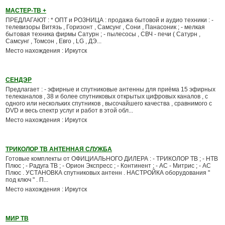
МАСТЕР-ТВ +
ПРЕДЛАГАЮТ : * ОПТ и РОЗНИЦА : продажа бытовой и аудио техники : -
телевизоры Витязь , Горизонт , Cамсунг , Сони , Панасоник ; - мелкая
бытовая техника фирмы Сатурн ; - пылесосы , СВЧ - печи ( Сатурн ,
Самсунг , Томсон , Евго , LG , ДЭ...
Место нахождения : Иркутск
СЕНДЭР
Предлагает : - эфирные и спутниковые антенны для приёма 15 эфирных
телеканалов , 38 и более спутниковых открытых цифровых каналов , с
одного или нескольких спутников , высочайшего качества , сравнимого с
DVD и весь спектр услуг и работ в этой обл...
Место нахождения : Иркутск
ТРИКОЛОР ТВ АНТЕННАЯ СЛУЖБА
Готовые комплекты от ОФИЦИАЛЬНОГО ДИЛЕРА : - ТРИКОЛОР ТВ ; - НТВ
Плюс ; - Радуга ТВ ; - Орион Экспресс ; - Континент ; - АС - Митрис ; - АС
Плюс . УСТАНОВКА спутниковых антенн . НАСТРОЙКА оборудования "
под ключ " . П...
Место нахождения : Иркутск
МИР ТВ