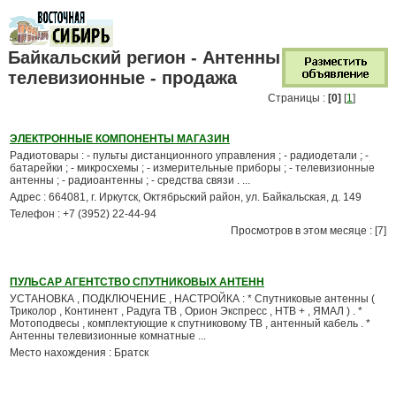
Байкальский регион - Антенны
телевизионные - продажа
Страницы :
[0]
[
1
]
ЭЛЕКТРОННЫЕ КОМПОНЕНТЫ МАГАЗИН
Радиотовары : - пульты дистанционного управления ; - радиодетали ; -
батарейки ; - микросхемы ; - измерительные приборы ; - телевизионные
антенны ; - радиоантенны ; - средства связи . ...
Адрес : 664081, г. Иркутск, Октябрьский район, ул. Байкальская, д. 149
Телефон : +7 (3952) 22-44-94
Просмотров в этом месяце : [7]
ПУЛЬСАР АГЕНТСТВО СПУТНИКОВЫХ АНТЕНН
УСТАНОВКА , ПОДКЛЮЧЕНИЕ , НАСТРОЙКА : * Спутниковые антенны (
Триколор , Континент , Радуга ТВ , Орион Экспресс , НТВ + , ЯМАЛ ) . *
Мотоподвесы , комплектующие к спутниковому ТВ , антенный кабель . *
Антенны телевизионные комнатные ...
Место нахождения : Братск