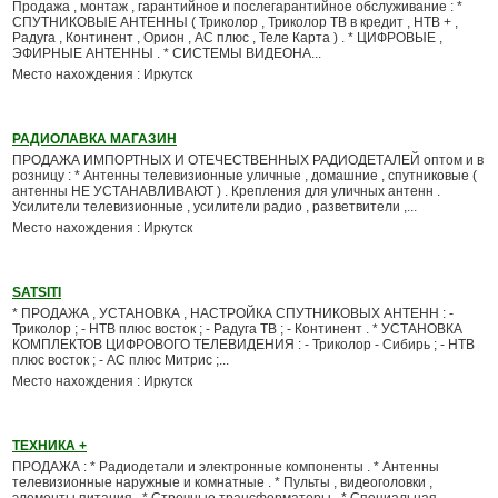
Продажа , монтаж , гарантийное и послегарантийное обслуживание : *
СПУТНИКОВЫЕ АНТЕННЫ ( Триколор , Триколор ТВ в кредит , НТВ + ,
Радуга , Континент , Орион , АС плюс , Теле Карта ) . * ЦИФРОВЫЕ ,
ЭФИРНЫЕ АНТЕННЫ . * СИСТЕМЫ ВИДЕОНА...
Место нахождения : Иркутск
РАДИОЛАВКА МАГАЗИН
ПРОДАЖА ИМПОРТНЫХ И ОТЕЧЕСТВЕННЫХ РАДИОДЕТАЛЕЙ оптом и в
розницу : * Антенны телевизионные уличные , домашние , спутниковые (
антенны НЕ УСТАНАВЛИВАЮТ ) . Крепления для уличных антенн .
Усилители телевизионные , усилители радио , разветвители ,...
Место нахождения : Иркутск
SATSITI
* ПРОДАЖА , УСТАНОВКА , НАСТРОЙКА СПУТНИКОВЫХ АНТЕНН : -
Триколор ; - НТВ плюс восток ; - Радуга ТВ ; - Континент . * УСТАНОВКА
КОМПЛЕКТОВ ЦИФРОВОГО ТЕЛЕВИДЕНИЯ : - Триколор - Сибирь ; - НТВ
плюс восток ; - АС плюс Митрис ;...
Место нахождения : Иркутск
ТЕХНИКА +
ПРОДАЖА : * Радиодетали и электронные компоненты . * Антенны
телевизионные наружные и комнатные . * Пульты , видеоголовки ,