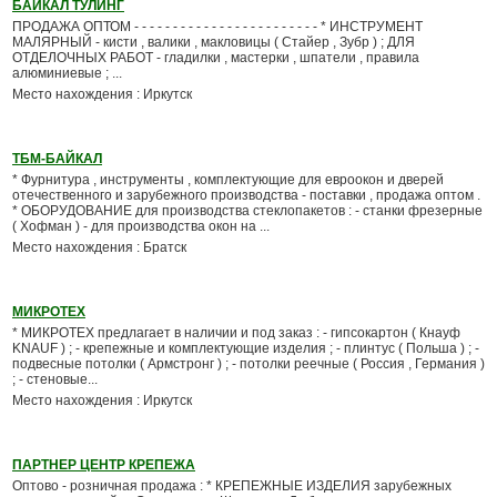
БАЙКАЛ ТУЛИНГ
ПРОДАЖА ОПТОМ - - - - - - - - - - - - - - - - - - - - - - - - * ИНСТРУМЕНТ
МАЛЯРНЫЙ - кисти , валики , макловицы ( Стайер , Зубр ) ; ДЛЯ
ОТДЕЛОЧНЫХ РАБОТ - гладилки , мастерки , шпатели , правила
алюминиевые ; ...
Место нахождения : Иркутск
ТБМ-БАЙКАЛ
* Фурнитура , инструменты , комплектующие для евроокон и дверей
отечественного и зарубежного производства - поставки , продажа оптом .
* ОБОРУДОВАНИЕ для производства стеклопакетов : - станки фрезерные
( Хофман ) - для производства окон на ...
Место нахождения : Братск
МИКРОТЕХ
* МИКРОТЕХ предлагает в наличии и под заказ : - гипсокартон ( Кнауф
KNAUF ) ; - крепежные и комплектующие изделия ; - плинтус ( Польша ) ; -
подвесные потолки ( Армстронг ) ; - потолки реечные ( Россия , Германия )
; - стеновые...
Место нахождения : Иркутск
ПАРТНЕР ЦЕНТР КРЕПЕЖА
Оптово - розничная продажа : * КРЕПЕЖНЫЕ ИЗДЕЛИЯ зарубежных