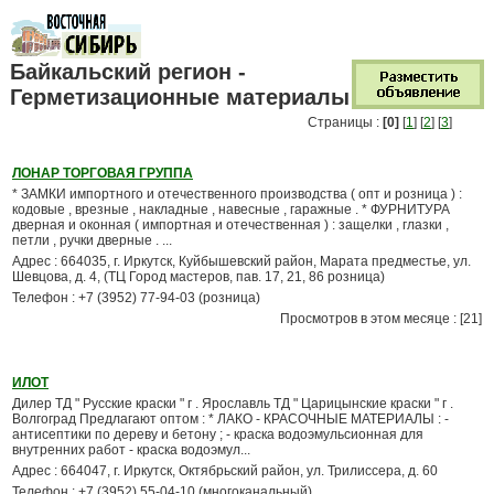
Байкальский регион -
Герметизационные материалы
Страницы :
[0]
[
1
] [
2
] [
3
]
ЛОНАР ТОРГОВАЯ ГРУППА
* ЗАМКИ импортного и отечественного производства ( опт и розница ) :
кодовые , врезные , накладные , навесные , гаражные . * ФУРНИТУРА
дверная и оконная ( импортная и отечественная ) : защелки , глазки ,
петли , ручки дверные . ...
Адрес : 664035, г. Иркутск, Куйбышевский район, Марата предместье, ул.
Шевцова, д. 4, (ТЦ Город мастеров, пав. 17, 21, 86 розница)
Телефон : +7 (3952) 77-94-03 (розница)
Просмотров в этом месяце : [21]
ИЛОТ
Дилер ТД " Русские краски " г . Ярославль ТД " Царицынские краски " г .
Волгоград Предлагают оптом : * ЛАКО - КРАСОЧНЫЕ МАТЕРИАЛЫ : -
антисептики по дереву и бетону ; - краска водоэмульсионная для
внутренних работ - краска водоэмул...
Адрес : 664047, г. Иркутск, Октябрьский район, ул. Трилиссера, д. 60
Телефон : +7 (3952) 55-04-10 (многоканальный)