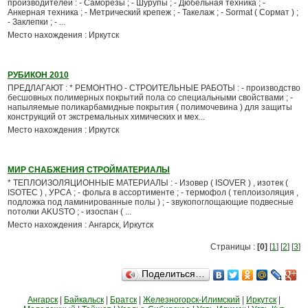
производителей : - Саморезы ; - Шурупы ; - Дюбельная техника ; -
Анкерная техника ; - Метрический крепеж ; - Такелаж ; - Sormat ( Сормат ) ;
- Заклепки ; - ...
Место нахождения : Иркутск
РУБИКОН 2010
ПРЕДЛАГАЮТ : * РЕМОНТНО - СТРОИТЕЛЬНЫЕ РАБОТЫ : - производство
бесшовных полимерных покрытий пола со специальными свойствами ; -
напыляемые поликарбамидные покрытия ( полимочевина ) для защиты
конструкций от экстремальных химических и мех...
Место нахождения : Иркутск
МИР СНАБЖЕНИЯ СТРОЙМАТЕРИАЛЫ
* ТЕПЛОИЗОЛЯЦИОННЫЕ МАТЕРИАЛЫ : - Изовер ( ISOVER ) , изотек (
ISOTEC ) , УРСА ; - фольга в ассортименте ; - термофол ( теплоизоляция ,
подложка под ламинированные полы ) ; - звукопоглощающие подвесные
потолки AKUSTO ; - изоспан ( ...
Место нахождения : Ангарск, Иркутск
Страницы :
[0]
[
1
] [
2
] [
3
]
Поделиться…
Ангарск
|
Байкальск
|
Братск
|
Железногорск-Илимский
|
Иркутск
|