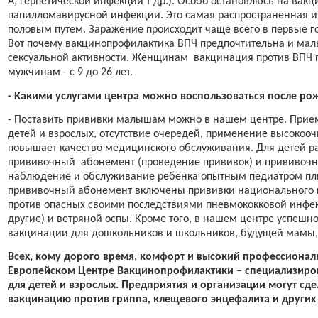
А, герпетической инфекции т др.). Особо остановлюсь на вак
папилломавирусной инфекции. Это самая распространенная 
половым путем. Заражение происходит чаще всего в первые г
Вот почему вакцинопрофилактика ВПЧ предпочтительна и мал
сексуальной активности. Женщинам
вакцинация против ВПЧ п
мужчинам - с 9 до 26 лет.
- Какими услугами центра можно воспользоваться после ро
- Поставить прививки малышам можно в нашем центре. Прием
детей и взрослых, отсутствие очередей, применение высоко
повышает качество медицинского обслуживания. Для детей ра
прививочный
абонемент (проведение прививок) и прививо
наблюдение и обслуживание ребенка опытным педиатром плю
прививочный абонемент включены прививки национального 
против опасных своими последствиями пневмококковой инфек
другие) и ветряной оспы. Кроме того, в нашем центре успеш
вакцинации для дошкольников и школьников, будущей мамы, 
Всех, кому дорого время, комфорт и высокий профессионал
Европейском Центре Вакцинопрофилактики – специализиро
для детей и взрослых. Предприятия и организации могут сде
вакцинацию против гриппа, клещевого энцефалита и други