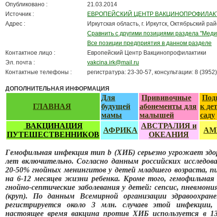
Опубликовано :
21.03.2014
Источник :
ЕВРОПЕЙСКИЙ ЦЕНТР ВАКЦИНОПРОФИЛАКТИ
Адрес :
Иркутская область, г. Иркутск, Октябрьский рай
Сравнить с другими позициями раздела "Меди
Все позиции предприятия в данном разделе
Контактное лицо :
Европейский Центр Вакцинопрофилактики
Эл. почта :
vakcina.irk@mail.ru
Контактные телефоны :
регистратура: 23-30-57, консультации: 8 (3952
ДОПОЛНИТЕЛЬНАЯ ИНФОРМАЦИЯ
Для
Прививочные
Под
ГЛАВНАЯ
будущей
абонементы для
к де
мамы
малышей
саду
ВАКЦИНАЦИЯ
АВСТРАЛИЯ и
АФРИКА
АМ
ПУТЕШЕСТВЕННИКОВ
ОКЕАНИЯ
Гемофильная инфекция тип b (ХИБ) серьезно угрожает здор
лет включительно. Согласно данным российских исследов
20-50% гнойных менингитов у детей младшего возраста, п
на 6-12 месяцев жизни ребенка. Кроме того, гемофильна
гнойно-септические заболевания у детей: сепсис, пневмон
(круп). По данным Всемирной организации здравоохран
регистрируется около 3 млн. случаев этой инфекции,
настоящее время вакцина против ХИБ используется в 13