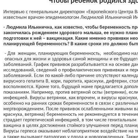
Чтобы ребенок родился з
Интервью с генеральным директором «Европейского Центра 
известным врачом-эпидемиологом Людмилой Ильиничной И
- Людмила Ильинична, как известно, чтобы беременность пр
закончилась рождением здорового малыша, ее нужно плани
подготовки к ней – вакцинация. Какие именно прививки не
планирующей беременность? В какие сроки это должно быт
- Для
женщин, планирующих беременность,
необходимо нал
опасных для жизни и здоровья самой женщины и ее будуще
заболеваний. График прививок разрабатывается на основе д
исследований, сведений о профилактических прививках и п
заболеваний. Если по какой-либо причине отсутствуют кален
вирусного гепатита В, кори, паротита, краснухи, дифтерии, сто
восполняются. Кроме того, будущей маме предлагается допол
показаниям. Например, против ветряной оспы (ветрянки), если
инфекцией. Вирусы ветрянки, как впрочем, и вирусы краснухи
особенно на ранних сроках беременности в связи с различн
мертворождением. После прививок ослабленными живыми вак
краснуха, ветрянка) беременность не рекомендуется в течени
страдает герпетической инфекцией, в том числе генитальным 
вакцина в целях достижения стойкого улучшения перед план
Вирусы герпеса оказывают неблагоприятное воздействие на т
а также вызывают патологию у плода и новорожденных.
Такж