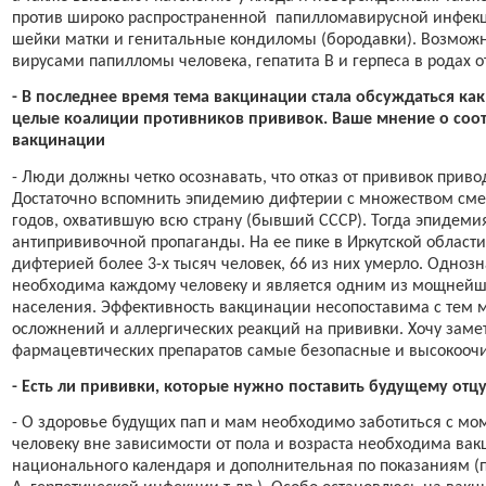
против широко распространенной
папилломавирусной инфекц
шейки матки и генитальные кондиломы (бородавки). Возмож
вирусами папилломы человека, гепатита В и герпеса в родах
- В последнее время тема вакцинации стала обсуждаться ка
целые коалиции противников прививок. Ваше мнение о соо
вакцинации
- Люди должны четко осознавать, что отказ от прививок прив
Достаточно вспомнить эпидемию дифтерии с множеством смер
годов, охватившую всю страну (бывший СССР). Тогда эпидем
антипрививочной пропаганды. На ее пике в Иркутской области
дифтерией более 3-х тысяч человек, 66 из них умерло. Одно
необходима каждому человеку и является одним из мощнейш
населения. Эффективность вакцинации несопоставима с тем
осложнений и аллергических реакций на прививки. Хочу замет
фармацевтических препаратов самые безопасные и высокооч
- Есть ли прививки, которые нужно поставить будущему отц
- О здоровье будущих пап и мам необходимо заботиться с м
человеку вне зависимости от пола и возраста необходима ва
национального календаря и дополнительная по показаниям (п