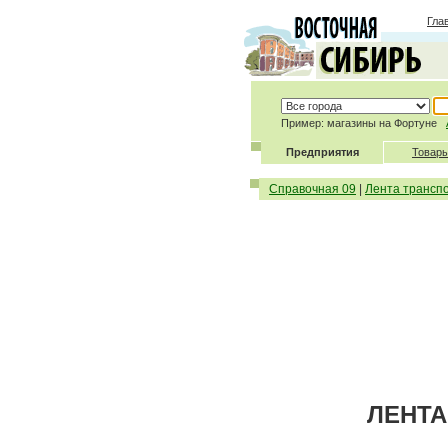
Гла
Пример: магазины на Фортуне
Предприятия
Товары
Справочная 09
|
Лента трансп
ЛЕНТА