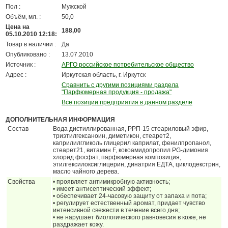
Пол :
Мужской
Объём, мл. :
50,0
Цена на
188,00
05.10.2010 12:18:
Товар в наличии :
Да
Опубликовано :
13.07.2010
Источник :
АРГО российское потребительское общество
Адрес :
Иркутская область, г. Иркутск
Сравнить с другими позициями раздела
"Парфюмерная продукция - продажа"
Все позиции предприятия в данном разделе
ДОПОЛНИТЕЛЬНАЯ ИНФОРМАЦИЯ
Состав
Вода дистиллированная, РРП-15 стеариловый эфир,
триэтилгексаноин, диметикон, стеарет­2,
каприлилгликоль глицерил каприлат, фенилпропанол,
стеарет­21, витамин F, кокоамидопропил PG-димония
хлорид фосфат, парфюмерная композиция,
этилгексилоксиглицерин, динатрия ЕДТА, циклодекстрин,
масло чайного дерева.
Свойства
• проявляет антимикробную активность;
• имеет антисептический эффект;
• обеспечивает 24-часовую защиту от запаха и пота;
• регулирует естественный аромат, придает чувство
интенсивной свежести в течение всего дня;
• не нарушает биологического равновесия в коже, не
раздражает кожу.