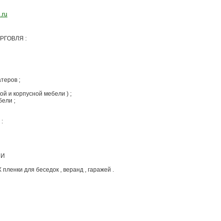
i.ru
РГОВЛЯ :
атеров ;
кой и корпусной мебели ) ;
бели ;
:
ЛИ
пленки для беседок , веранд , гаражей .