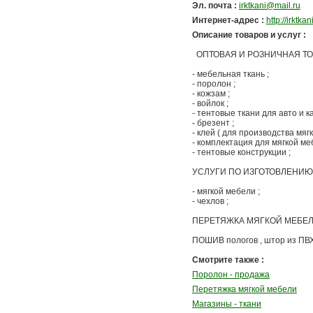
Эл. почта :
irktkani@mail.ru
Интернет-адрес :
http://irktkan
Описание товаров и услуг :
ОПТОВАЯ И РОЗНИЧНАЯ ТО
- мебельная ткань ;
- поролон ;
- кожзам ;
- войлок ;
- тентовые ткани для авто и к
- брезент ;
- клей ( для производства мяг
- комплектация для мягкой ме
- тентовые конструкции ;
УСЛУГИ ПО ИЗГОТОВЛЕНИЮ 
- мягкой мебели ;
- чехлов ;
ПЕРЕТЯЖКА МЯГКОЙ МЕБЕ
ПОШИВ пологов , штор из ПВХ 
Смотрите также :
Поролон - продажа
Перетяжка мягкой мебели
Магазины - ткани