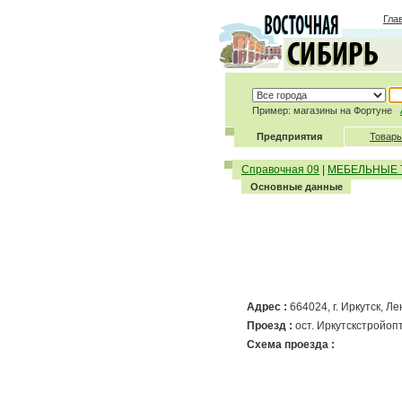
Гла
Пример: магазины на Фортуне
Предприятия
Товары
Справочная 09
|
МЕБЕЛЬНЫЕ 
Основные данные
Адрес :
664024
,
г. Иркутск
, Л
Проезд :
ост. Иркутскстройоптт
Схема проезда :