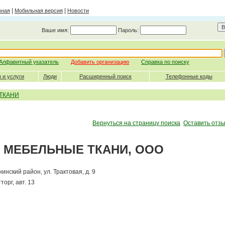
|
|
вная
Мобильная версия
Новости
Ваше имя:
Пароль:
Алфавитный указатель
Добавить организацию
Справка по поиску
 и услуги
Люди
Расширенный поиск
Телефонные коды
ТКАНИ
Вернуться на страницу поиска
Оставить отзы
МЕБЕЛЬНЫЕ ТКАНИ, ООО
енинский район,
ул. Трактовая, д. 9
орг, авт. 13