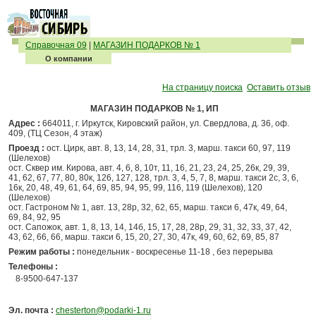
Справочная 09
|
МАГАЗИН ПОДАРКОВ № 1
О компании
На страницу поиска
Оставить отзыв
МАГАЗИН ПОДАРКОВ № 1, ИП
Адрес :
664011, г. Иркутск, Кировский район, ул. Свердлова, д. 36, оф.
409, (ТЦ Сезон, 4 этаж)
Проезд :
ост. Цирк, авт. 8, 13, 14, 28, 31, трл. 3, марш. такси 60, 97, 119
(Шелехов)
ост. Сквер им. Кирова, авт. 4, 6, 8, 10т, 11, 16, 21, 23, 24, 25, 26к, 29, 39,
41, 62, 67, 77, 80, 80к, 126, 127, 128, трл. 3, 4, 5, 7, 8, марш. такси 2с, 3, 6,
16к, 20, 48, 49, 61, 64, 69, 85, 94, 95, 99, 116, 119 (Шелехов), 120
(Шелехов)
ост. Гастроном № 1, авт. 13, 28р, 32, 62, 65, марш. такси 6, 47к, 49, 64,
69, 84, 92, 95
ост. Сапожок, авт. 1, 8, 13, 14, 14б, 15, 17, 28, 28р, 29, 31, 32, 33, 37, 42,
43, 62, 66, 66, марш. такси 6, 15, 20, 27, 30, 47к, 49, 60, 62, 69, 85, 87
Режим работы :
понедельник - воскресенье 11-18 , без перерыва
Телефоны :
8-9500-647-137
Эл. почта :
chesterton@podarki-1.ru