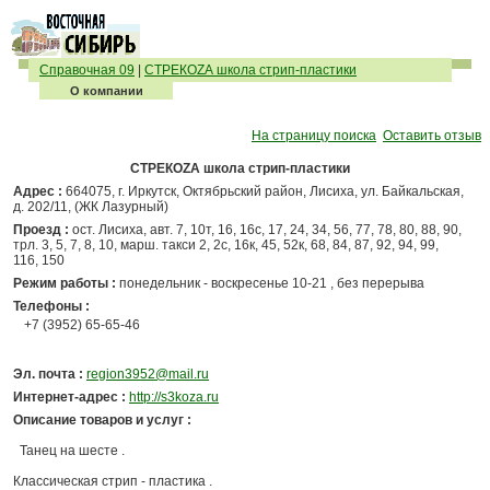
Справочная 09
|
СТРЕКОZА школа стрип-пластики
О компании
На страницу поиска
Оставить отзыв
СТРЕКОZА школа стрип-пластики
Адрес :
664075, г. Иркутск, Октябрьский район, Лисиха, ул. Байкальская,
д. 202/11, (ЖК Лазурный)
Проезд :
ост. Лисиха, авт. 7, 10т, 16, 16с, 17, 24, 34, 56, 77, 78, 80, 88, 90,
трл. 3, 5, 7, 8, 10, марш. такси 2, 2с, 16к, 45, 52к, 68, 84, 87, 92, 94, 99,
116, 150
Режим работы :
понедельник - воскресенье 10-21 , без перерыва
Телефоны :
+7 (3952) 65-65-46
Эл. почта :
region3952@mail.ru
Интернет-адрес :
http://s3koza.ru
Описание товаров и услуг :
Танец на шесте .
Классическая стрип - пластика .