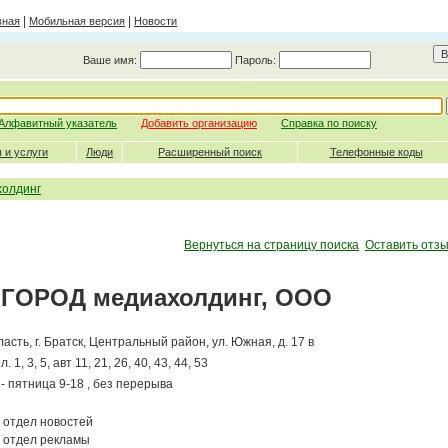
|
|
вная
Мобильная версия
Новости
Ваше имя:
Пароль:
Алфавитный указатель
Добавить организацию
Справка по поиску
 и услуги
Люди
Расширенный поиск
Телефонные коды
олдинг
Вернуться на страницу поиска
Оставить отзы
ГОРОД медиахолдинг, ООО
ласть,
г. Братск
, Центральный район,
ул. Южная, д. 17 в
 1, 3, 5, авт 11, 21, 26, 40, 43, 44, 53
- пятница 9-18 , без перерыва
отдел новостей
отдел рекламы