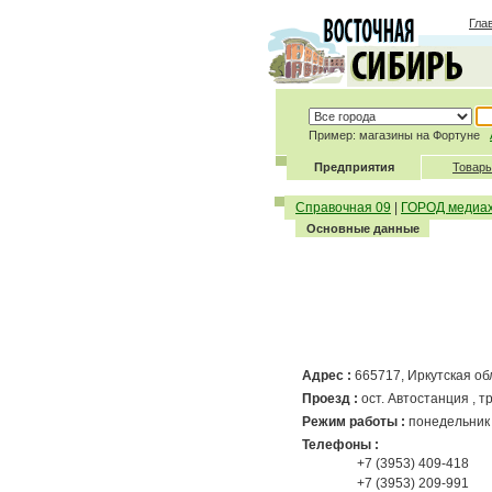
Гла
Пример: магазины на Фортуне
Предприятия
Товары
Справочная 09
|
ГОРОД медиах
Основные данные
Адрес :
665717
, Иркутская об
Проезд :
ост. Автостанция , трл.
Режим работы :
понедельник 
Телефоны :
+7 (3953) 409-418
+7 (3953) 209-991