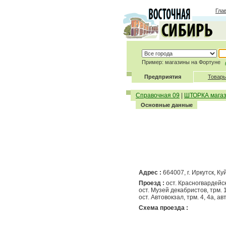
Гла
Пример: магазины на Фортуне
Предприятия
Товары
Справочная 09
|
ШТОРКА мага
Основные данные
Адрес :
664007, г. Иркутск, К
Проезд :
ост. Красногвардейска
ост. Музей декабристов, трм. 1, 
ост. Автовокзал, трм. 4, 4а, ав
Схема проезда :