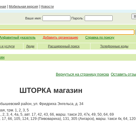
|
|
вная
Мобильная версия
Новости
Ваше имя:
Пароль:
Алфавитный указатель
Добавить организацию
Справка по поиску
 и услуги
Люди
Расширенный поиск
Телефонные коды
зин
Вернуться на страницу поиска
Оставить отзы
ШТОРКА магазин
уйбышевский район, ул. Фридриха Энгельса, д. 34
я, трм. 1, 2, 3, 5
2, 3, 4, 4а, 5, авт. 17, 42, 43, 66, марш. такси 20, 47к, 49, 50, 64, 69
т. 17, 66, 105, 124, 129 (Пивовариха), 131, 305 (Ангарск), марш. такси 4к, 64, 1