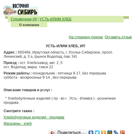
Справочная 09
|
УСТЬ-ИЛИМ ХЛЕБ
О компании
На страницу поиска
Оставить отзыв
УСТЬ-ИЛИМ ХЛЕБ, ИП
Адрес :
665466, Иркутская область, г. Усолье-Сибирское, просп.
Ленинский, д. 3 а, (рынок Водопад, пав. 34)
Проезд :
ост. Хлебозавод, авт. 2, 5
ост. Водопад, марш. такси 22
Режим работы :
понедельник - пятница 9-17, без перерыва
суббота - воскресенье 9-14 , без перерыва
Описание товаров и услуг :
* Хлебобулочные изделия ( пр - во г . Усть - Илимск ) - розничная
продажа .
Смотрите также :
Хлебобулочные изделия - продажа
Магазины - хлеб
Поделиться…