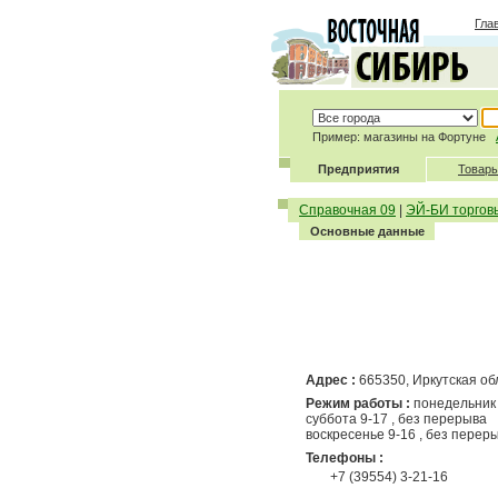
Гла
Пример: магазины на Фортуне
Предприятия
Товары
Справочная 09
|
ЭЙ-БИ торгов
Основные данные
Адрес :
665350, Иркутская обла
Режим работы :
понедельник 
суббота 9-17 , без перерыва
воскресенье 9-16 , без перер
Телефоны :
+7 (39554) 3-21-16