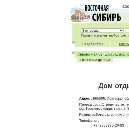
Гла
Пример: магазины на Фортуне
Предприятия
Товары
Справочная 09
|
Дом отдыха л
Основные данные
Дом отд
Адрес :
665008
, Иркутская об
Проезд :
ост. Стройучасток , м
ост. Горького , марш. такси 2, 3
Режим работы :
круглосуточн
Телефоны :
+7 (39563) 5-20-83