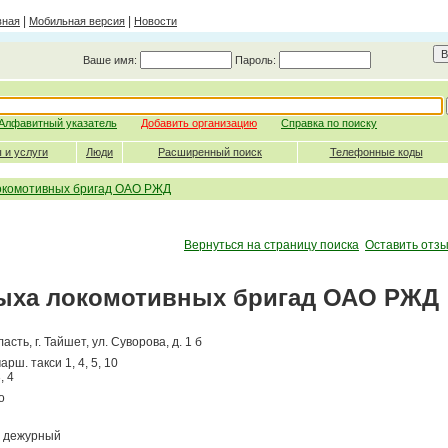
|
|
вная
Мобильная версия
Новости
Ваше имя:
Пароль:
Алфавитный указатель
Добавить организацию
Справка по поиску
 и услуги
Люди
Расширенный поиск
Телефонные коды
окомотивных бригад ОАО РЖД
Вернуться на страницу поиска
Оставить отзы
ыха локомотивных бригад ОАО РЖД
ласть,
г. Тайшет
,
ул. Суворова, д. 1 б
арш. такси 1, 4, 5, 10
, 4
о
дежурный