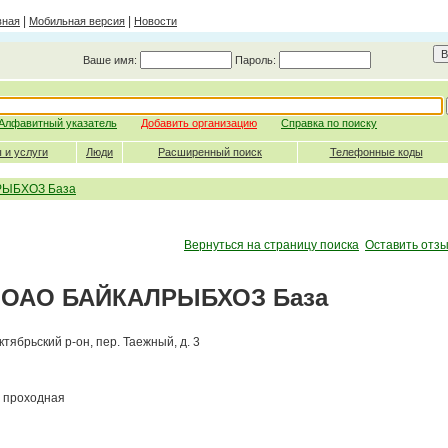
|
|
вная
Мобильная версия
Новости
Ваше имя:
Пароль:
Алфавитный указатель
Добавить организацию
Справка по поиску
 и услуги
Люди
Расширенный поиск
Телефонные коды
РЫБХОЗ База
Вернуться на страницу поиска
Оставить отзы
ОАО БАЙКАЛРЫБХОЗ База
Октябрьский р-он, пер. Таежный, д. 3
проходная