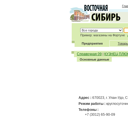
Гла
Пример: магазины на Фортуне
Предприятия
Товары
Справочная 09
|
КУЗНЕЦ ПЛЮ
Основные данные
Адрес :
670023, г. Улан-Удэ, 
Режим работы :
круглосуточн
Телефоны :
+7 (3012) 65-90-09