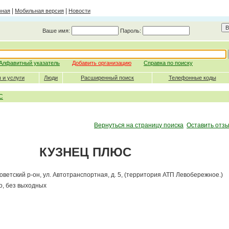
|
|
вная
Мобильная версия
Новости
Ваше имя:
Пароль:
Алфавитный указатель
Добавить организацию
Справка по поиску
 и услуги
Люди
Расширенный поиск
Телефонные коды
С
Вернуться на страницу поиска
Оставить отзы
КУЗНЕЦ ПЛЮС
Советский р-он, ул. Автотранспортная, д. 5, (территория АТП Левобережное.)
о, без выходных