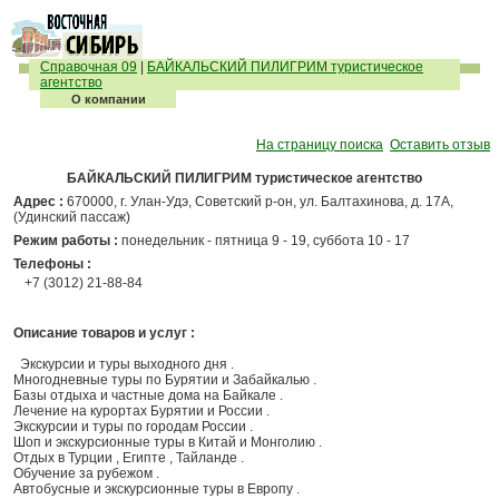
Справочная 09
|
БАЙКАЛЬСКИЙ ПИЛИГРИМ туристическое
агентство
О компании
На страницу поиска
Оставить отзыв
БАЙКАЛЬСКИЙ ПИЛИГРИМ туристическое агентство
Адрес :
670000, г. Улан-Удэ, Советский р-он, ул. Балтахинова, д. 17А,
(Удинский пассаж)
Режим работы :
понедельник - пятница 9 - 19, суббота 10 - 17
Телефоны :
+7 (3012) 21-88-84
Описание товаров и услуг :
Экскурсии и туры выходного дня .
Многодневные туры по Бурятии и Забайкалью .
Базы отдыха и частные дома на Байкале .
Лечение на курортах Бурятии и России .
Экскурсии и туры по городам России .
Шоп и экскурсионные туры в Китай и Монголию .
Отдых в Турции , Египте , Тайланде .
Обучение за рубежом .
Автобусные и экскурсионные туры в Европу .