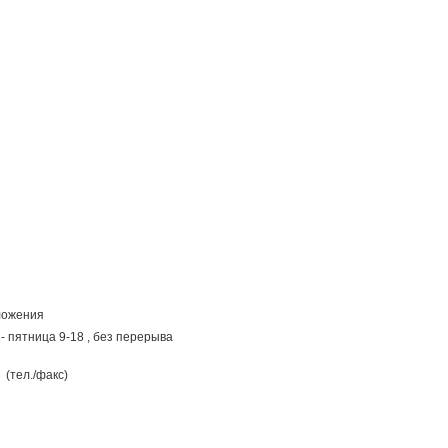
ложения
- пятница 9-18 , без перерыва
(тел./факс)