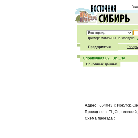
Гла
Пример: магазины на Фортуне
Предприятия
Товары
Справочная 09
|
ВИСЛА
Основные данные
Адрес :
664043, г. Иркутск, Св
Проезд :
ост. ТЦ Сергеевский, а
Схема проезда :