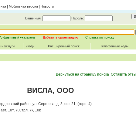
|
|
вная
Мобильная версия
Новости
Ваше имя:
Пароль:
Алфавитный указатель
Добавить организацию
Справка по поиску
 и услуги
Люди
Расширенный поиск
Телефонные коды
Вернуться на страницу поиска
Оставить отзы
ВИСЛА, ООО
ердловский район, ул. Сергеева, д. 3, оф. 21, (корп. 4)
вт. 10т, 70, трл. 7к, 10к