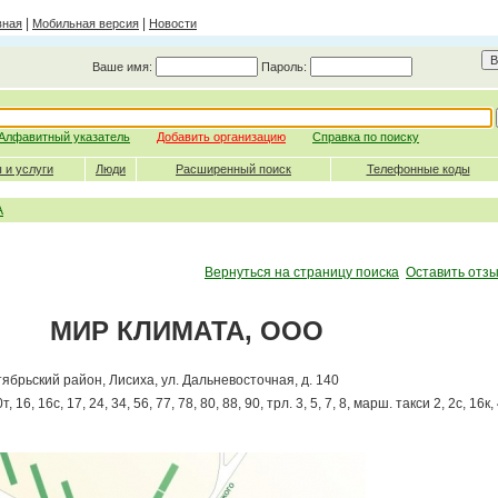
|
|
вная
Мобильная версия
Новости
Ваше имя:
Пароль:
Алфавитный указатель
Добавить организацию
Справка по поиску
 и услуги
Люди
Расширенный поиск
Телефонные коды
А
Вернуться на страницу поиска
Оставить отзы
МИР КЛИМАТА, ООО
ктябрьский район, Лисиха, ул. Дальневосточная, д. 140
т, 16, 16с, 17, 24, 34, 56, 77, 78, 80, 88, 90, трл. 3, 5, 7, 8, марш. такси 2, 2с, 16к, 