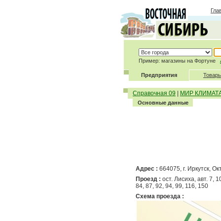
Гла
Пример: магазины на Фортуне
Предприятия
Товары
Справочная 09
|
МИР КЛИМАТ
Основные данные
Адрес :
664075, г. Иркутск, О
Проезд :
ост. Лисиха, авт. 7, 10
84, 87, 92, 94, 99, 116, 150
Схема проезда :