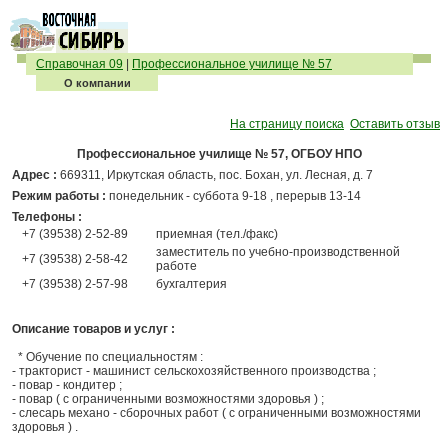
Справочная 09
|
Профессиональное училище № 57
О компании
На страницу поиска
Оставить отзыв
Профессиональное училище № 57, ОГБОУ НПО
Адрес :
669311, Иркутская область, пос. Бохан, ул. Лесная, д. 7
Режим работы :
понедельник - суббота 9-18 , перерыв 13-14
Телефоны :
+7 (39538) 2-52-89
приемная (тел./факс)
заместитель по учебно-производственной
+7 (39538) 2-58-42
работе
+7 (39538) 2-57-98
бухгалтерия
Описание товаров и услуг :
* Обучение по специальностям :
- тракторист - машинист сельскохозяйственного производства ;
- повар - кондитер ;
- повар ( с ограниченными возможностями здоровья ) ;
- слесарь механо - сборочных работ ( с ограниченными возможностями
здоровья ) .