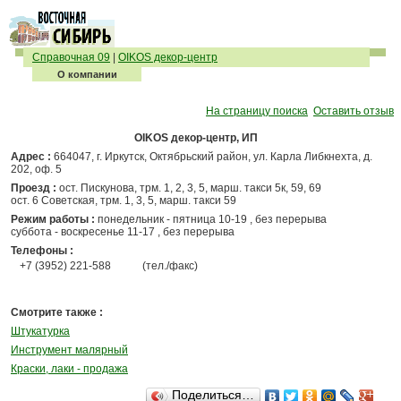
Справочная 09
|
OIKOS декор-центр
О компании
На страницу поиска
Оставить отзыв
OIKOS декор-центр, ИП
Адрес :
664047, г. Иркутск, Октябрьский район, ул. Карла Либкнехта, д.
202, оф. 5
Проезд :
ост. Пискунова, трм. 1, 2, 3, 5, марш. такси 5к, 59, 69
ост. 6 Советская, трм. 1, 3, 5, марш. такси 59
Режим работы :
понедельник - пятница 10-19 , без перерыва
суббота - воскресенье 11-17 , без перерыва
Телефоны :
+7 (3952) 221-588
(тел./факс)
Смотрите также :
Штукатурка
Инструмент малярный
Краски, лаки - продажа
Поделиться…