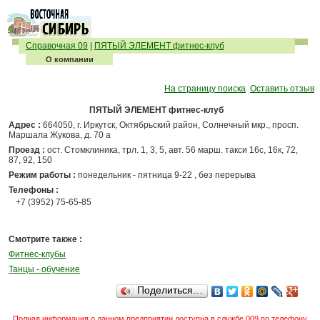
Справочная 09
|
ПЯТЫЙ ЭЛЕМЕНТ фитнес-клуб
О компании
На страницу поиска
Оставить отзыв
ПЯТЫЙ ЭЛЕМЕНТ фитнес-клуб
Адрес :
664050, г. Иркутск, Октябрьский район, Солнечный мкр., просп.
Маршала Жукова, д. 70 а
Проезд :
ост. Стомклиника, трл. 1, 3, 5, авт. 56 марш. такси 16с, 16к, 72,
87, 92, 150
Режим работы :
понедельник - пятница 9-22 , без перерыва
Телефоны :
+7 (3952) 75-65-85
Смотрите также :
Фитнес-клубы
Танцы - обучение
Поделиться…
Полная информация о данном предприятии доступна в службе 009 по телефону