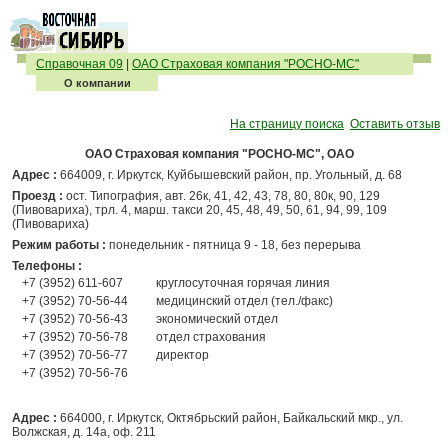
Справочная 09
|
ОАО Страховая компания "РОСНО-МС"
О компании
На страницу поиска
Оставить отзыв
ОАО Страховая компания "РОСНО-МС", ОАО
Адрес :
664009, г. Иркутск, Куйбышевский район, пр. Угольный, д. 68
Проезд :
ост. Типография, авт. 26к, 41, 42, 43, 78, 80, 80к, 90, 129
(Пивовариха), трл. 4, марш. такси 20, 45, 48, 49, 50, 61, 94, 99, 109
(Пивовариха)
Режим работы :
понедельник - пятница 9 - 18, без перерыва
Телефоны :
+7 (3952) 611-607
круглосуточная горячая линия
+7 (3952) 70-56-44
медицинский отдел (тел./факс)
+7 (3952) 70-56-43
экономический отдел
+7 (3952) 70-56-78
отдел страхования
+7 (3952) 70-56-77
директор
+7 (3952) 70-56-76
Адрес :
664000, г. Иркутск, Октябрьский район, Байкальский мкр., ул.
Волжская, д. 14а, оф. 211