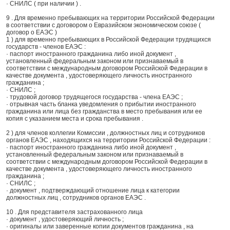
· СНИЛС ( при наличии ) .
9 . Для временно пребывающих на территории Российской Федерации
в соответствии с договором о Евразийском экономическом союзе (
договор о ЕАЭС )
1 ) для временно пребывающих в Российской Федерации трудящихся
государств - членов ЕАЭС :
· паспорт иностранного гражданина либо иной документ ,
установленный федеральным законом или признаваемый в
соответствии с международным договором Российской Федерации в
качестве документа , удостоверяющего личность иностранного
гражданина ;
· СНИЛС ;
· трудовой договор трудящегося государства - члена ЕАЭС ;
· отрывная часть бланка уведомления о прибытии иностранного
гражданина или лица без гражданства в место пребывания или ее
копия с указанием места и срока пребывания .
2 ) для членов коллегии Комиссии , должностных лиц и сотрудников
органов ЕАЭС , находящихся на территории Российской Федерации :
· паспорт иностранного гражданина либо иной документ ,
установленный федеральным законом или признаваемый в
соответствии с международным договором Российской Федерации в
качестве документа , удостоверяющего личность иностранного
гражданина ;
· СНИЛС ;
· документ , подтверждающий отношение лица к категории
должностных лиц , сотрудников органов ЕАЭС .
10 . Для представителя застрахованного лица
· документ , удостоверяющий личность ;
· оригиналы или заверенные копии документов гражданина , на