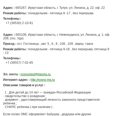
Адрес :
665267, Иркутская область, г. Тулун, ул. Ленина, д. 22, оф. 22
Режим работы :
понедельник - пятница 8 -17 , без перерыва
Телефоны :
+7 (39530) 2-10-81
Адрес :
665106, Иркутская область, г. Нижнеудинск, ул. Ленина, д. 1, оф.
208, (гос. Уда)
Проезд :
ост. Гостиница , авт. 5 , 6 , 8 , 106 , 109 , марш. такси
Режим работы :
понедельник - пятница 9-18 , без перерыва, пятница 9
- 13
Телефоны :
+7 (39557) 7-02-85
Эл. почта :
rosnomed@irkoms.ru
Интернет-адрес :
http://rosno-ms.ru
Описание товаров и услуг :
1 . Для детей до 14 лет — граждан Российской Федерации
· свидетельство о рождении ;
· документ , удостоверяющий личность законного представителя
ребенка ;
· СНИЛС ребенка ( при наличии ) .
Если полис ОМС оформляет бабушка , дедушка или другие