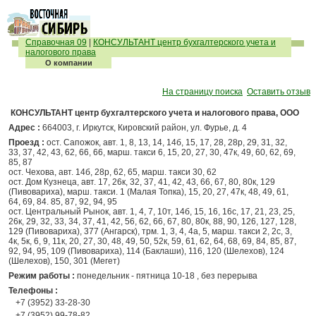
Справочная 09
|
КОНСУЛЬТАНТ центр бухгалтерского учета и
налогового права
О компании
На страницу поиска
Оставить отзыв
КОНСУЛЬТАНТ центр бухгалтерского учета и налогового права, ООО
Адрес :
664003, г. Иркутск, Кировский район, ул. Фурье, д. 4
Проезд :
ост. Сапожок, авт. 1, 8, 13, 14, 14б, 15, 17, 28, 28р, 29, 31, 32,
33, 37, 42, 43, 62, 66, 66, марш. такси 6, 15, 20, 27, 30, 47к, 49, 60, 62, 69,
85, 87
ост. Чехова, авт. 14б, 28р, 62, 65, марш. такси 30, 62
ост. Дом Кузнеца, авт. 17, 26к, 32, 37, 41, 42, 43, 66, 67, 80, 80к, 129
(Пивовариха), марш. такси. 1 (Малая Топка), 15, 20, 27, 47к, 48, 49, 61,
64, 69, 84. 85, 87, 92, 94, 95
ост. Центральный Рынок, авт. 1, 4, 7, 10т, 14б, 15, 16, 16с, 17, 21, 23, 25,
26к, 29, 32, 33, 34, 37, 41, 42, 56, 62, 66, 67, 80, 80к, 88, 90, 126, 127, 128,
129 (Пивовариха), 377 (Ангарск), трм. 1, 3, 4, 4а, 5, марш. такси 2, 2с, 3,
4к, 5к, 6, 9, 11к, 20, 27, 30, 48, 49, 50, 52к, 59, 61, 62, 64, 68, 69, 84, 85, 87,
92, 94, 95, 109 (Пивовариха), 114 (Баклаши), 116, 120 (Шелехов), 124
(Шелехов), 150, 301 (Мегет)
Режим работы :
понедельник - пятница 10-18 , без перерыва
Телефоны :
+7 (3952) 33-28-30
+7 (3952) 99-78-82