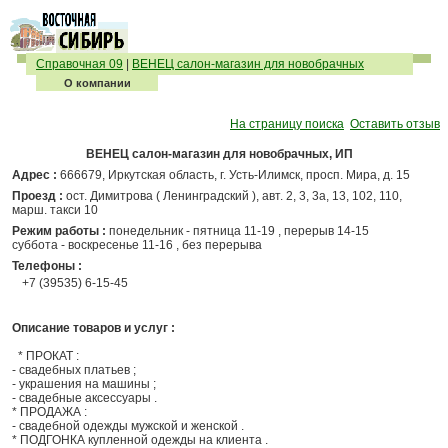
Справочная 09
|
ВЕНЕЦ салон-магазин для новобрачных
О компании
На страницу поиска
Оставить отзыв
ВЕНЕЦ салон-магазин для новобрачных, ИП
Адрес :
666679, Иркутская область, г. Усть-Илимск, просп. Мира, д. 15
Проезд :
ост. Димитрова ( Ленинградский ), авт. 2, 3, 3а, 13, 102, 110,
марш. такси 10
Режим работы :
понедельник - пятница 11-19 , перерыв 14-15
суббота - воскресенье 11-16 , без перерыва
Телефоны :
+7 (39535) 6-15-45
Описание товаров и услуг :
* ПРОКАТ :
- свадебных платьев ;
- украшения на машины ;
- свадебные аксессуары .
* ПРОДАЖА :
- свадебной одежды мужской и женской .
* ПОДГОНКА купленной одежды на клиента .