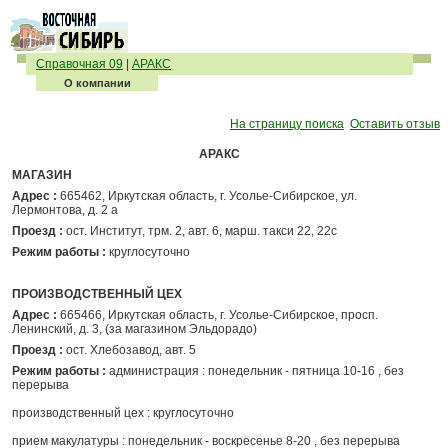
Справочная 09
|
АРАКС
О компании
На страницу поиска
Оставить отзыв
АРАКС
МАГАЗИН
Адрес :
665462, Иркутская область, г. Усолье-Сибирское, ул.
Лермонтова, д. 2 а
Проезд :
ост. Институт, трм. 2, авт. 6, марш. такси 22, 22с
Режим работы :
круглосуточно
ПРОИЗВОДСТВЕННЫЙ ЦЕХ
Адрес :
665466, Иркутская область, г. Усолье-Сибирское, просп.
Ленинский, д. 3, (за магазином Эльдорадо)
Проезд :
ост. Хлебозавод, авт. 5
Режим работы :
администрация : понедельник - пятница 10-16 , без
перерыва
производственный цех : круглосуточно
прием макулатуры : понедельник - воскресенье 8-20 , без перерыва