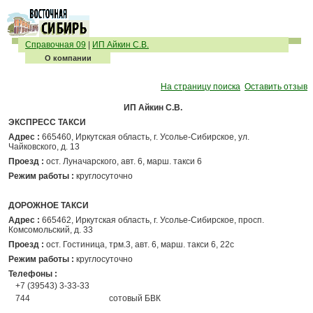
Справочная 09
|
ИП Айкин С.В.
О компании
На страницу поиска
Оставить отзыв
ИП Айкин С.В.
ЭКСПРЕСС ТАКСИ
Адрес :
665460, Иркутская область, г. Усолье-Сибирское, ул.
Чайковского, д. 13
Проезд :
ост. Луначарского, авт. 6, марш. такси 6
Режим работы :
круглосуточно
ДОРОЖНОЕ ТАКСИ
Адрес :
665462, Иркутская область, г. Усолье-Сибирское, просп.
Комсомольский, д. 33
Проезд :
ост. Гостиница, трм.3, авт. 6, марш. такси 6, 22с
Режим работы :
круглосуточно
Телефоны :
+7 (39543) 3-33-33
744
сотовый БВК