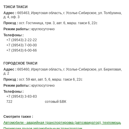
ТЭКСИ ТАКСИ
Адрес :
665463, Иркутская область, г. Усолье-Сибирское, ул. Толбухина,
д. 4, оф. 3
Проезд :
ост. Гостиница, трм. 3, авт. 6, марш. такси 6, 22с
Режим работы :
круглосуточно
Телефоны :
+7 (39543) 2-22-22
+7 (39543) 7-00-00
+7 (39543) 6-00-66
ГОРОДСКОЕ ТАКСИ
Адрес :
665460, Иркутская область, г. Усолье-Сибирское, ул. Береговая,
д. 2
Проезд :
ост. 59 квл, авт. 5, 6, марш. такси 6, 22с
Режим работы :
круглосуточно
Телефоны :
+7 (39543) 3-83-83
722
сотовый БВК
Смотрите также :
Автомобили - аварийная транспортировка (автоэвакуатор), техпомощь
Перевозки грузов автомобильным транспортом