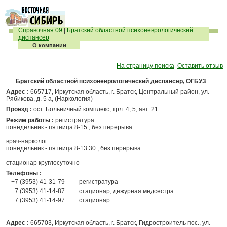
Справочная 09
|
Братский областной психоневрологический
диспансер
О компании
На страницу поиска
Оставить отзыв
Братский областной психоневрологический диспансер, ОГБУЗ
Адрес :
665717, Иркутская область, г. Братск, Центральный район, ул.
Рябикова, д. 5 а, (Наркология)
Проезд :
ост. Больничный комплекс, трл. 4, 5, авт. 21
Режим работы :
регистратура :
понедельник - пятница 8-15 , без перерыва
врач-нарколог :
понедельник - пятница 8-13.30 , без перерыва
стационар круглосуточно
Телефоны :
+7 (3953) 41-31-79
регистратура
+7 (3953) 41-14-87
стационар, дежурная медсестра
+7 (3953) 41-14-97
стационар
Адрес :
665703, Иркутская область, г. Братск, Гидростроитель пос., ул.