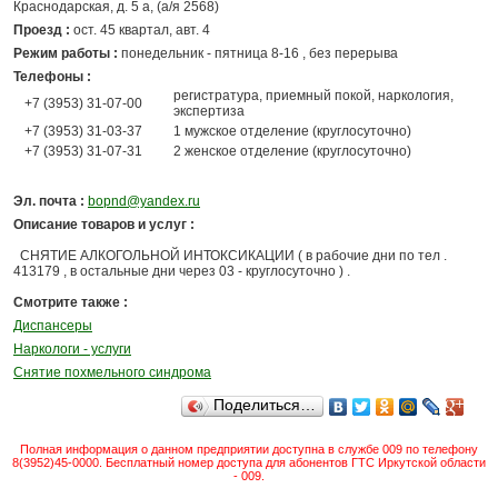
Краснодарская, д. 5 а, (а/я 2568)
Проезд :
ост. 45 квартал, авт. 4
Режим работы :
понедельник - пятница 8-16 , без перерыва
Телефоны :
регистратура, приемный покой, наркология,
+7 (3953) 31-07-00
экспертиза
+7 (3953) 31-03-37
1 мужское отделение (круглосуточно)
+7 (3953) 31-07-31
2 женское отделение (круглосуточно)
Эл. почта :
bopnd@yandex.ru
Описание товаров и услуг :
СНЯТИЕ АЛКОГОЛЬНОЙ ИНТОКСИКАЦИИ ( в рабочие дни по тел .
413179 , в остальные дни через 03 - круглосуточно ) .
Смотрите также :
Диспансеры
Наркологи - услуги
Снятие похмельного синдрома
Поделиться…
Полная информация о данном предприятии доступна в службе 009 по телефону
8(3952)45-0000. Бесплатный номер доступа для абонентов ГТС Иркутской области
- 009.