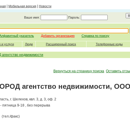
|
|
вная
Мобильная версия
Новости
Ваше имя:
Пароль:
Алфавитный указатель
Добавить организацию
Справка по поиску
 и услуги
Люди
Расширенный поиск
Телефонные коды
агентство недвижимости
Вернуться на страницу поиска
Оставить отзы
ОРОД агентство недвижимости, ОО
сть, г. Шелехов, квл. 3, д. 3, оф. 2
- пятница 9-18 , без перерыва
(тел./факс)