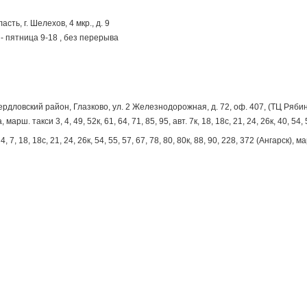
сть, г. Шелехов, 4 мкр., д. 9
- пятница 9-18 , без перерыва
вердловский район, Глазково, ул. 2 Железнодорожная, д. 72, оф. 407, (ТЦ Ряби
арш. такси 3, 4, 49, 52к, 61, 64, 71, 85, 95, авт. 7к, 18, 18с, 21, 24, 26к, 40, 54, 
 7, 18, 18с, 21, 24, 26к, 54, 55, 57, 67, 78, 80, 80к, 88, 90, 228, 372 (Ангарск), м