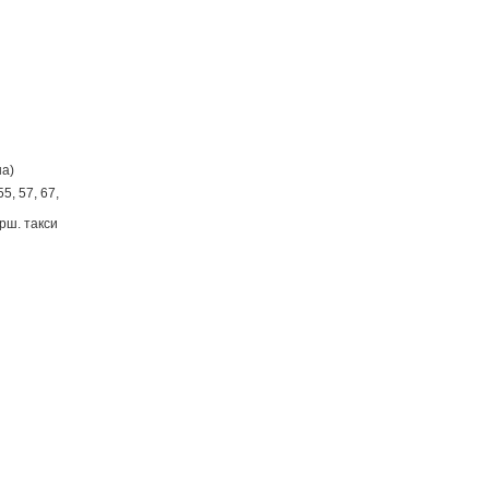
на)
55, 57, 67,
арш. такси