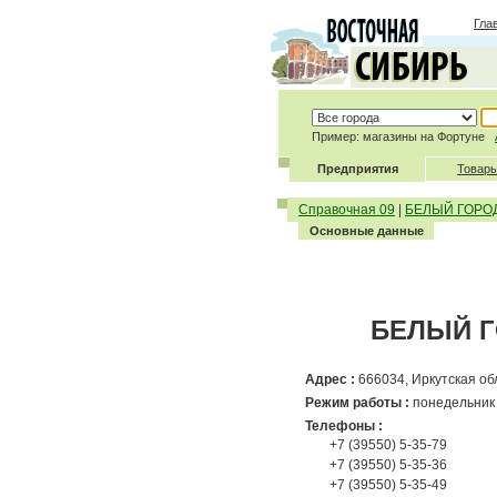
Гла
Пример: магазины на Фортуне
Предприятия
Товары
Справочная 09
|
БЕЛЫЙ ГОРОД 
Основные данные
БЕЛЫЙ Г
Адрес :
666034, Иркутская обла
Режим работы :
понедельник 
Телефоны :
+7 (39550) 5-35-79
+7 (39550) 5-35-36
+7 (39550) 5-35-49