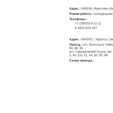
Адрес :
666036, Иркутская обла
Режим работы :
понедельник 
Телефоны :
+7 (39550) 6-11-11
8-3952-625-287
Адрес :
664005, г. Иркутск, С
Проезд :
ост. Кинотеатр Чайка, м
80, 88, 90
ост. Свердловский Рынок, авт. 4,
3, 49, 52к, 61, 64, 85, 95, 99
Схема проезда :