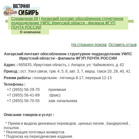
Справочная 09
|
Ангарский почтамт обособленное структурное
подразделение УФПС Иркутской области - филиала ФГУП
ПОЧТА РОССИИ
О компании
На страницу поиска
Оставить отзыв
Ангарский почтамт обособленное структурное подразделение УФПС
Иркутской области - филиала ФГУП ПОЧТА РОССИИ
Адрес :
665835, Иркутская область, г. Ангарск, ул. Чайковского, д. 62
Проезд :
ост. Узел связи, трм. 4, 5, 6, авт. 3, 7, марш. такси 20, 28, 40, 41
Режим работы :
понедельник - пятница 8-17, перерыв 12-13
Телефоны :
+7 (3955) 56-29-70
приемная
+7 (3955) 56-41-89
(факс)
+7 (3955) 56-70-55
зам. начальника
Описание товаров и услуг :
* Прием и выдача денежных переводов , ценных писем , бандеролей ,
посылок .
* Реализация почтовых конвертов .
* Подписка на периодические издания .