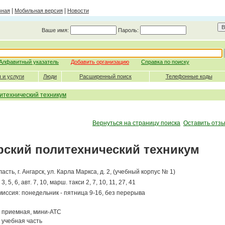
|
|
вная
Мобильная версия
Новости
Ваше имя:
Пароль:
Алфавитный указатель
Добавить организацию
Справка по поиску
 и услуги
Люди
Расширенный поиск
Телефонные коды
итехнический техникум
Вернуться на страницу поиска
Оставить отзы
рский политехнический техникум
ласть,
г. Ангарск
,
ул. Карла Маркса, д. 2, (учебный корпус № 1)
3, 5, 6, авт. 7, 10, марш. такси 2, 7, 10, 11, 27, 41
иссия: понедельник - пятница 9-16, без перерыва
приемная, мини-АТС
учебная часть