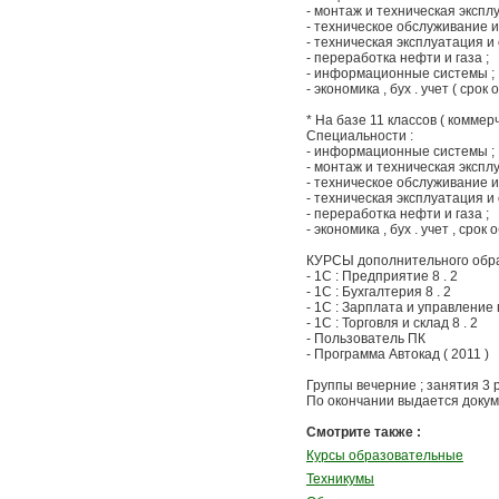
- монтаж и техническая эксп
- техническое обслуживание 
- техническая эксплуатация и
- переработка нефти и газа ;
- информационные системы ;
- экономика , бух . учет ( срок о
* На базе 11 классов ( коммерче
Специальности :
- информационные системы ;
- монтаж и техническая эксп
- техническое обслуживание 
- техническая эксплуатация и
- переработка нефти и газа ;
- экономика , бух . учет , срок 
КУРСЫ дополнительного образов
- 1С : Предприятие 8 . 2
- 1С : Бухгалтерия 8 . 2
- 1С : Зарплата и управление 
- 1С : Торговля и склад 8 . 2
- Пользователь ПК
- Программа Автокад ( 2011 )
Группы вечерние ; занятия 3 
По окончании выдается докум
Смотрите также :
Курсы образовательные
Техникумы