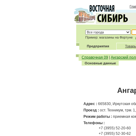
Гла
Пример: магазины на Фортуне
Предприятия
Товары
Справочная 09
|
Ангарский пол
Основные данные
Анга
Адрес :
665830
, Иркутская об
Проезд :
ост. Техникум, трм. 1, 
Режим работы :
приемная ком
Телефоны :
+7 (3955) 52-20-60
+7 (3955) 52-30-62