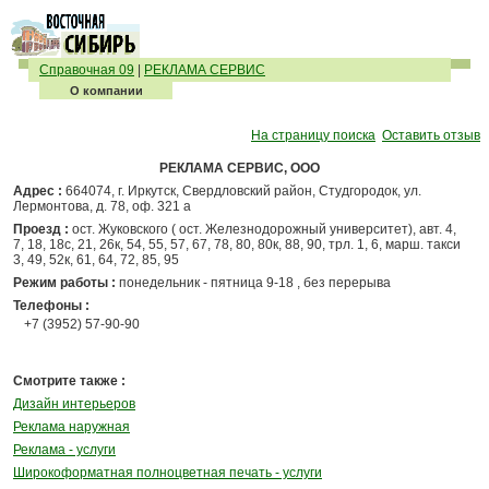
Справочная 09
|
РЕКЛАМА СЕРВИС
О компании
На страницу поиска
Оставить отзыв
РЕКЛАМА СЕРВИС, ООО
Адрес :
664074, г. Иркутск, Свердловский район, Студгородок, ул.
Лермонтова, д. 78, оф. 321 а
Проезд :
ост. Жуковского ( ост. Железнодорожный университет), авт. 4,
7, 18, 18с, 21, 26к, 54, 55, 57, 67, 78, 80, 80к, 88, 90, трл. 1, 6, марш. такси
3, 49, 52к, 61, 64, 72, 85, 95
Режим работы :
понедельник - пятница 9-18 , без перерыва
Телефоны :
+7 (3952) 57-90-90
Смотрите также :
Дизайн интерьеров
Реклама наружная
Реклама - услуги
Широкоформатная полноцветная печать - услуги