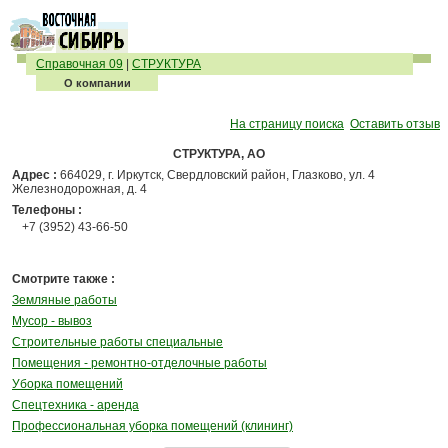
Справочная 09
|
СТРУКТУРА
О компании
На страницу поиска
Оставить отзыв
СТРУКТУРА, АО
Адрес :
664029, г. Иркутск, Свердловский район, Глазково, ул. 4
Железнодорожная, д. 4
Телефоны :
+7 (3952) 43-66-50
Смотрите также :
Земляные работы
Мусор - вывоз
Строительные работы специальные
Помещения - ремонтно-отделочные работы
Уборка помещений
Спецтехника - аренда
Профессиональная уборка помещений (клининг)