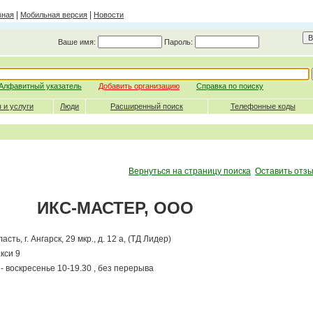
|
|
вная
Мобильная версия
Новости
Ваше имя:
Пароль:
Алфавитный указатель
Добавить организацию
Справка по поиску
 и услуги
Люди
Расширенный поиск
Телефонные коды
Вернуться на страницу поиска
Оставить отзы
ИКС-МАСТЕР, ООО
сть, г. Ангарск, 29 мкр., д. 12 а, (ТД Лидер)
кси 9
- воскресенье 10-19.30 , без перерыва