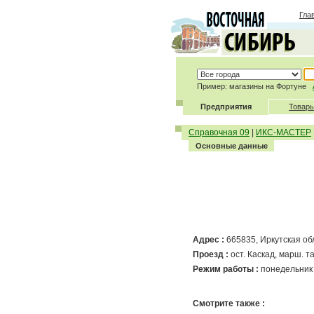
Гла
Пример: магазины на Фортуне
Предприятия
Товары
Справочная 09
|
ИКС-МАСТЕР
Основные данные
Адрес :
665835, Иркутская обла
Проезд :
ост. Каскад, марш. та
Режим работы :
понедельник 
Смотрите также :