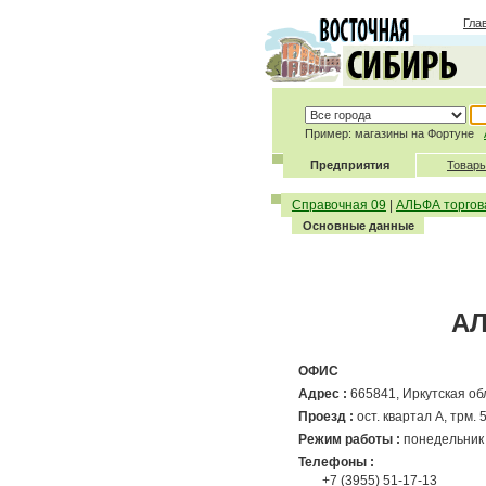
Гла
Пример: магазины на Фортуне
Предприятия
Товары
Справочная 09
|
АЛЬФА торгов
Основные данные
АЛ
ОФИС
Адрес :
665841, Иркутская обла
Проезд :
ост. квартал А, трм. 5,
Режим работы :
понедельник 
Телефоны :
+7 (3955) 51-17-13