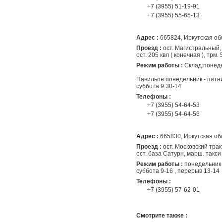
+7 (3955) 51-19-91
+7 (3955) 55-65-13
Адрес :
665824, Иркутская обла
Проезд :
ост. Магистральный,
ост. 205 квл ( конечная ), трм. 5
Режим работы :
Склад:понеде
Павильон:понедельник - пятни
суббота 9.30-14
Телефоны :
+7 (3955) 54-64-53
+7 (3955) 54-64-56
Адрес :
665830, Иркутская обл
Проезд :
ост. Московский тракт, 
ост. база Сатурн, марш. такси
Режим работы :
понедельник 
суббота 9-16 , перерыв 13-14
Телефоны :
+7 (3955) 57-62-01
Смотрите также :