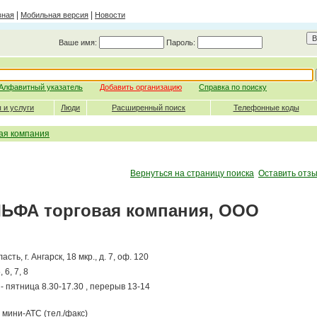
|
|
вная
Мобильная версия
Новости
Ваше имя:
Пароль:
Алфавитный указатель
Добавить организацию
Справка по поиску
 и услуги
Люди
Расширенный поиск
Телефонные коды
ая компания
Вернуться на страницу поиска
Оставить отзы
ЬФА торговая компания, ООО
сть, г. Ангарск, 18 мкр., д. 7, оф. 120
 6, 7, 8
- пятница 8.30-17.30 , перерыв 13-14
мини-АТС (тел./факс)