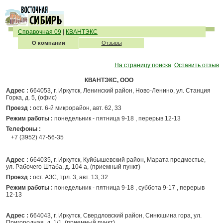
Справочная 09
|
КВАНТЭКС
О компании
Отзывы
На страницу поиска
Оставить отзыв
КВАНТЭКС, ООО
Адрес :
664053, г. Иркутск, Ленинский район, Ново-Ленино, ул. Станция
Горка, д. 5, (офис)
Проезд :
ост. 6-й микрорайон, авт. 62, 33
Режим работы :
понедельник - пятница 9-18 , перерыв 12-13
Телефоны :
+7 (3952) 47-56-35
Адрес :
664035, г. Иркутск, Куйбышевский район, Марата предместье,
ул. Рабочего Штаба, д. 104 а, (приемный пункт)
Проезд :
ост. АЗС, трл. 3, авт. 13, 32
Режим работы :
понедельник - пятница 9-18 , суббота 9-17 , перерыв
12-13
Адрес :
664043, г. Иркутск, Свердловский район, Синюшина гора, ул.
Пригородная, д. 1/1, (приемный пункт)