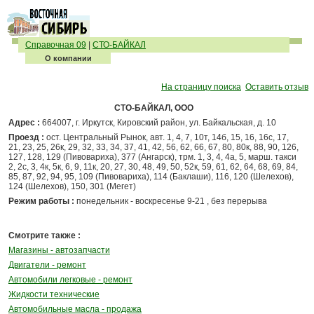
Справочная 09
|
СТО-БАЙКАЛ
О компании
На страницу поиска
Оставить отзыв
СТО-БАЙКАЛ, ООО
Адрес :
664007, г. Иркутск, Кировский район, ул. Байкальская, д. 10
Проезд :
ост. Центральный Рынок, авт. 1, 4, 7, 10т, 14б, 15, 16, 16с, 17,
21, 23, 25, 26к, 29, 32, 33, 34, 37, 41, 42, 56, 62, 66, 67, 80, 80к, 88, 90, 126,
127, 128, 129 (Пивовариха), 377 (Ангарск), трм. 1, 3, 4, 4а, 5, марш. такси
2, 2с, 3, 4к, 5к, 6, 9, 11к, 20, 27, 30, 48, 49, 50, 52к, 59, 61, 62, 64, 68, 69, 84,
85, 87, 92, 94, 95, 109 (Пивовариха), 114 (Баклаши), 116, 120 (Шелехов),
124 (Шелехов), 150, 301 (Мегет)
Режим работы :
понедельник - воскресенье 9-21 , без перерыва
Смотрите также :
Магазины - автозапчасти
Двигатели - ремонт
Автомобили легковые - ремонт
Жидкости технические
Автомобильные масла - продажа