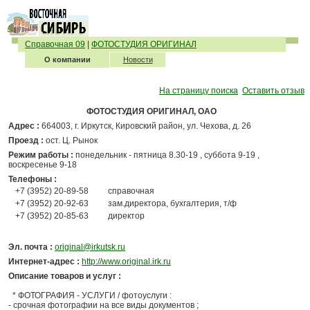
Справочная 09
|
ФОТОСТУДИЯ ОРИГИНАЛ
О компании
Новости
На страницу поиска
Оставить отзыв
ФОТОСТУДИЯ ОРИГИНАЛ, ОАО
Адрес :
664003, г. Иркутск, Кировский район, ул. Чехова, д. 26
Проезд :
ост. Ц. Рынок
Режим работы :
понедельник - пятница 8.30-19 , суббота 9-19 ,
воскресенье 9-18
Телефоны :
+7 (3952) 20-89-58
справочная
+7 (3952) 20-92-63
зам.директора, бухгалтерия, т/ф
+7 (3952) 20-85-63
директор
Эл. почта :
original@irkutsk.ru
Интернет-адрес :
http://www.original.irk.ru
Описание товаров и услуг :
* ФОТОГРАФИЯ - УСЛУГИ / фотоуслуги :
- срочная фотографии на все виды документов ;