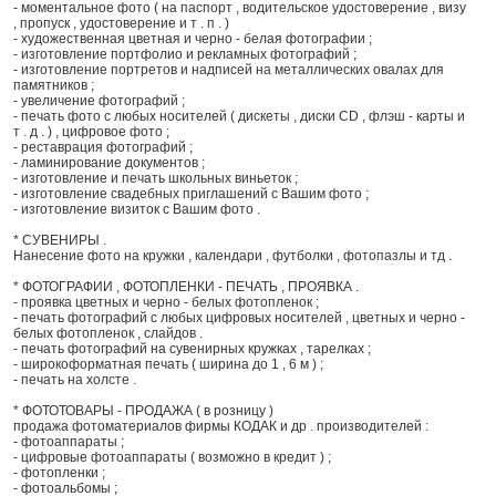
- моментальное фото ( на паспорт , водительское удостоверение , визу
, пропуск , удостоверение и т . п . )
- художественная цветная и черно - белая фотографии ;
- изготовление портфолио и рекламных фотографий ;
- изготовление портретов и надписей на металлических овалах для
памятников ;
- увеличение фотографий ;
- печать фото с любых носителей ( дискеты , диски CD , флэш - карты и
т . д . ) , цифровое фото ;
- реставрация фотографий ;
- ламинирование документов ;
- изготовление и печать школьных виньеток ;
- изготовление свадебных приглашений с Вашим фото ;
- изготовление визиток с Вашим фото .
* СУВЕНИРЫ .
Нанесение фото на кружки , календари , футболки , фотопазлы и тд .
* ФОТОГРАФИИ , ФОТОПЛЕНКИ - ПЕЧАТЬ , ПРОЯВКА .
- проявка цветных и черно - белых фотопленок ;
- печать фотографий с любых цифровых носителей , цветных и черно -
белых фотопленок , слайдов .
- печать фотографий на сувенирных кружках , тарелках ;
- широкоформатная печать ( ширина до 1 , 6 м ) ;
- печать на холсте .
* ФОТОТОВАРЫ - ПРОДАЖА ( в розницу )
продажа фотоматериалов фирмы КОДАК и др . производителей :
- фотоаппараты ;
- цифровые фотоаппараты ( возможно в кредит ) ;
- фотопленки ;
- фотоальбомы ;