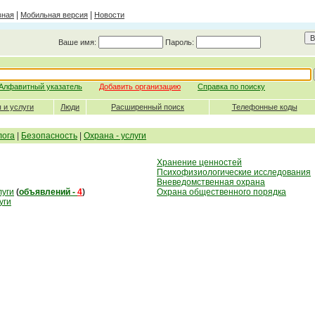
|
|
вная
Мобильная версия
Новости
Ваше имя:
Пароль:
Алфавитный указатель
Добавить организацию
Справка по поиску
 и услуги
Люди
Расширенный поиск
Телефонные коды
лога
|
Безопасность
|
Охрана - услуги
Хранение ценностей
Психофизиологические исследования
Вневедомственная охрана
луги
(
объявлений -
4
)
Охрана общественного порядка
уги