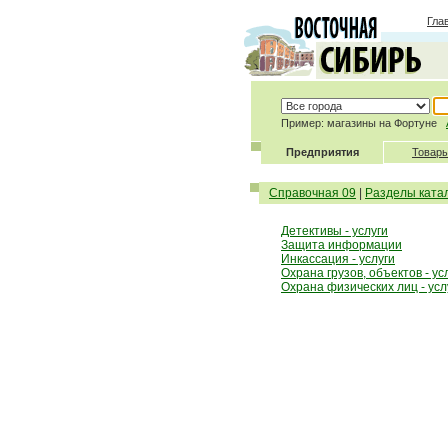
Гла
Пример: магазины на Фортуне
Предприятия
Товары
Справочная 09
|
Разделы ката
Детективы - услуги
Защита информации
Инкассация - услуги
Охрана грузов, объектов - ус
Охрана физических лиц - усл