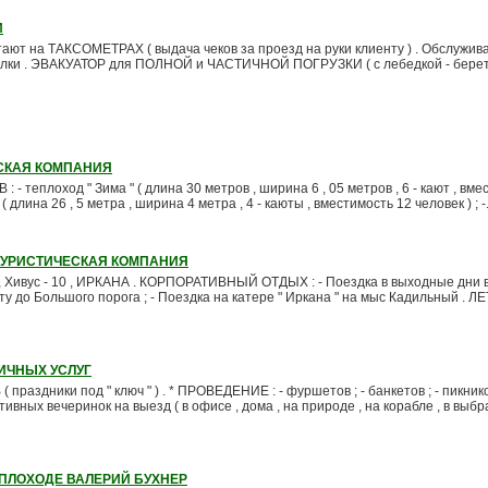
И
ботают на ТАКСОМЕТРАХ ( выдача чеков за проезд на руки клиенту ) . Обслужив
 поселки . ЭВАКУАТОР для ПОЛНОЙ и ЧАСТИЧНОЙ ПОГРУЗКИ ( с лебедкой - бере
ЕСКАЯ КОМПАНИЯ
 теплоход " Зима " ( длина 30 метров , ширина 6 , 05 метров , 6 - кают , вме
 ( длина 26 , 5 метра , ширина 4 метра , 4 - каюты , вместимость 12 человек ) ; -.
ТУРИСТИЧЕСКАЯ КОМПАНИЯ
 Хивус - 10 , ИРКАНА . КОРПОРАТИВНЫЙ ОТДЫХ : - Поездка в выходныe дни в
уту до Большого порога ; - Поездка на катере " Иркана " на мыс Кадильный .
ИЧНЫХ УСЛУГ
здники под " ключ " ) . * ПРОВЕДЕНИЕ : - фуршетов ; - банкетов ; - пикников
тивных вечеринок на выезд ( в офисе , дома , на природе , на корабле , в выб
ЕПЛОХОДЕ ВАЛЕРИЙ БУХНЕР