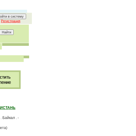
Регистрация
РИСТАНЬ
Байкал . -
кета)