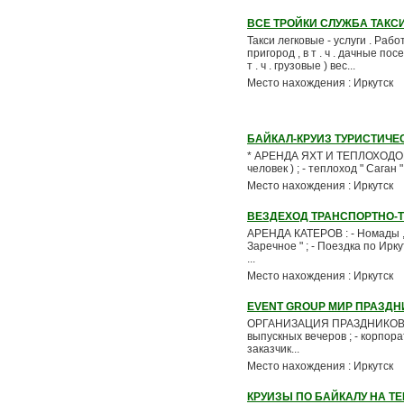
ВСЕ ТРОЙКИ СЛУЖБА ТАКС
Такси легковые - услуги . Ра
пригород , в т . ч . дачные
т . ч . грузовые ) вес...
Место нахождения : Иркутск
БАЙКАЛ-КРУИЗ ТУРИСТИЧ
* АРЕНДА ЯХТ И ТЕПЛОХОДОВ : -
человек ) ; - теплоход " Саган "
Место нахождения : Иркутск
ВЕЗДЕХОД ТРАНСПОРТНО-
АРЕНДА КАТЕРОВ : - Номады ,
Заречное " ; - Поездка по Ирк
...
Место нахождения : Иркутск
EVENT GROUP МИР ПРАЗДН
ОРГАНИЗАЦИЯ ПРАЗДНИКОВ ( пра
выпускных вечеров ; - корпора
заказчик...
Место нахождения : Иркутск
КРУИЗЫ ПО БАЙКАЛУ НА Т