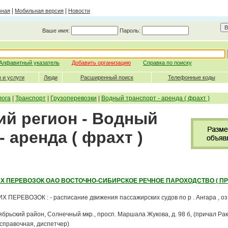
|
|
вная
Мобильная версия
Новости
Ваше имя:
Пароль:
Алфавитный указатель
Добавить организацию
Справка по поиску
 и услуги
Люди
Расширенный поиск
Телефонные коды
лога
|
Транспорт
|
Грузоперевозки
|
Водный транспорт - аренда ( фрахт )
ий регион - Водный
- аренда ( фрахт )
Х ПЕРЕВОЗОК ОАО ВОСТОЧНО-СИБИРСКОЕ РЕЧНОЕ ПАРОХОДСТВО ( П
РЕВОЗОК : - расписание движения пассажирских судов по р . Ангара , оз . 
ктябрьский район, Солнечный мкр., просп. Маршала Жукова, д. 98 б, (причал Ра
(справочная, диспетчер)