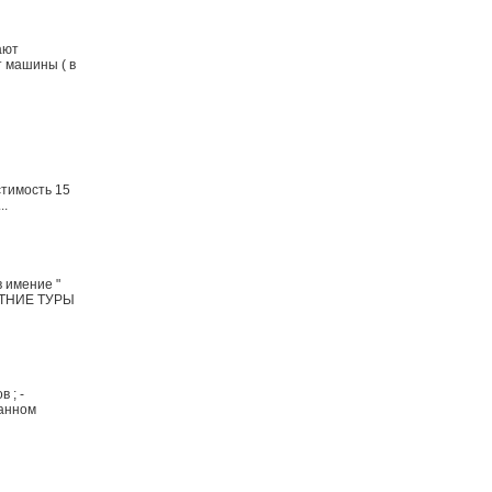
ают
т машины ( в
стимость 15
..
 имение "
 ЛЕТНИЕ ТУРЫ
 ; -
ранном