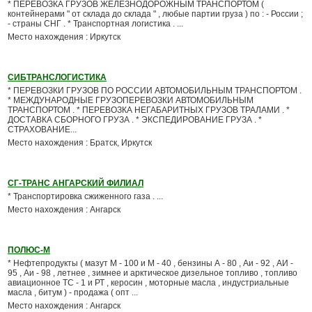
* ПЕРЕВОЗКА ГРУЗОВ ЖЕЛЕЗНОДОРОЖНЫМ ТРАНСПОРТОМ (
контейнерами " от склада до склада " , любые партии груза ) по : - России ;
- страны СНГ . * Транспортная логистика . ...
Место нахождения : Иркутск
СИБТРАНСЛОГИСТИКА
* ПЕРЕВОЗКИ ГРУЗОВ ПО РОССИИ АВТОМОБИЛЬНЫМ ТРАНСПОРТОМ .
* МЕЖДУНАРОДНЫЕ ГРУЗОПЕРЕВОЗКИ АВТОМОБИЛЬНЫМ
ТРАНСПОРТОМ . * ПЕРЕВОЗКА НЕГАБАРИТНЫХ ГРУЗОВ ТРАЛАМИ . *
ДОСТАВКА СБОРНОГО ГРУЗА . * ЭКСПЕДИРОВАНИЕ ГРУЗА . *
СТРАХОВАНИЕ...
Место нахождения : Братск, Иркутск
СГ-ТРАНС АНГАРСКИЙ ФИЛИАЛ
* Транспортировка сжиженного газа . ...
Место нахождения : Ангарск
ПОЛЮС-М
* Нефтепродукты ( мазут М - 100 и М - 40 , бензины А - 80 , Аи - 92 , АИ -
95 , Аи - 98 , летнее , зимнее и арктическое дизельное топливо , топливо
авиационное ТС - 1 и РТ , керосин , моторные масла , индустриальные
масла , битум ) - продажа ( опт ...
Место нахождения : Ангарск