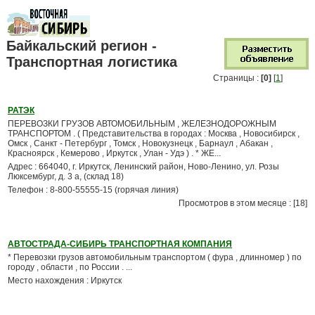
Байкальский регион -
Транспортная логистика
Страницы :
[0]
[
1
]
РАТЭК
ПЕРЕВОЗКИ ГРУЗОВ АВТОМОБИЛЬНЫМ , ЖЕЛЕЗНОДОРОЖНЫМ
ТРАНСПОРТОМ . ( Представительства в городах : Москва , Новосибирск ,
Омск , Санкт - Петербург , Томск , Новокузнецк , Барнаул , Абакан ,
Красноярск , Кемерово , Иркутск , Улан - Удэ ) . * ЖЕ...
Адрес : 664040, г. Иркутск, Ленинский район, Ново-Ленино, ул. Розы
Люксембург, д. 3 а, (склад 18)
Телефон : 8-800-55555-15 (горячая линия)
Просмотров в этом месяце : [18]
АВТОСТРАДА-СИБИРЬ ТРАНСПОРТНАЯ КОМПАНИЯ
* Перевозки грузов автомобильным транспортом ( фура , длинномер ) по
городу , области , по России . ...
Место нахождения : Иркутск