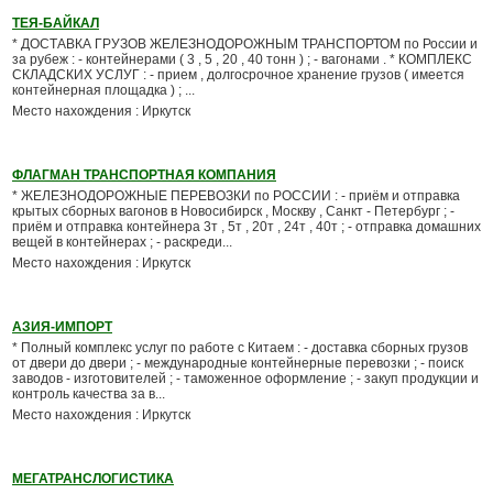
ТЕЯ-БАЙКАЛ
* ДОСТАВКА ГРУЗОВ ЖЕЛЕЗНОДОРОЖНЫМ ТРАНСПОРТОМ по России и
за рубеж : - контейнерами ( 3 , 5 , 20 , 40 тонн ) ; - вагонами . * КОМПЛЕКС
СКЛАДСКИХ УСЛУГ : - прием , долгосрочное хранение грузов ( имеется
контейнерная площадка ) ; ...
Место нахождения : Иркутск
ФЛАГМАН ТРАНСПОРТНАЯ КОМПАНИЯ
* ЖЕЛЕЗНОДОРОЖНЫЕ ПЕРЕВОЗКИ по РОССИИ : - приём и отправка
крытых сборных вагонов в Новосибирск , Москву , Санкт - Петербург ; -
приём и отправка контейнера 3т , 5т , 20т , 24т , 40т ; - отправка домашних
вещей в контейнерах ; - раскреди...
Место нахождения : Иркутск
АЗИЯ-ИМПОРТ
* Полный комплекс услуг по работе с Китаем : - доставка сборных грузов
от двери до двери ; - международные контейнерные перевозки ; - поиск
заводов - изготовителей ; - таможенное оформление ; - закуп продукции и
контроль качества за в...
Место нахождения : Иркутск
МЕГАТРАНСЛОГИСТИКА