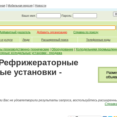
|
|
вная
Мобильная версия
Новости
Ваше имя:
Пароль:
Алфавитный указатель
Добавить организацию
Справка по поиску
 и услуги
Люди
Расширенный поиск
Телефонные коды
ры производственно-технические
|
Оборудование
|
Холодильники промышленн
орные холодильные установки - продажа
- Рефрижераторные
ые установки -
ли Вас не удовлетворили результаты запроса, воспользуйтесь расширенн
Справка