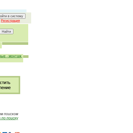
Регистрация
ые - монтаж,
ым поиском
 по поиску