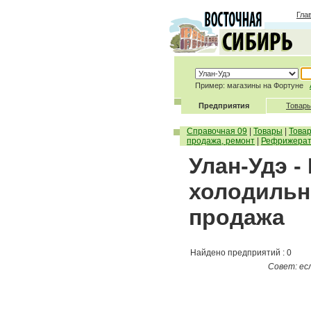
Гла
Пример: магазины на Фортуне
Предприятия
Товары
Справочная 09
|
Товары
|
Това
продажа, ремонт
|
Рефрижерат
Улан-Удэ 
холодильн
продажа
Найдено предприятий : 0
Совет: ес