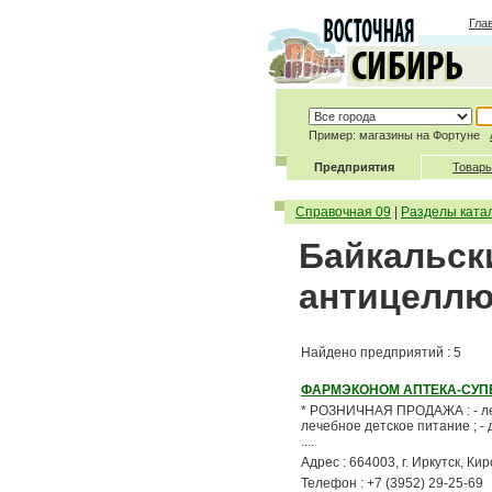
Гла
Пример: магазины на Фортуне
Предприятия
Товары
Справочная 09
|
Разделы ката
Байкальски
антицеллю
Найдено предприятий : 5
ФАРМЭКОНОМ АПТЕКА-СУП
* РОЗНИЧНАЯ ПРОДАЖА : - лека
лечебное детское питание ; - 
....
Адрес : 664003, г. Иркутск, Ки
Телефон : +7 (3952) 29-25-69