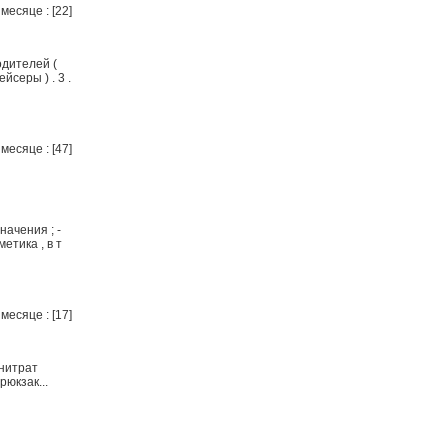
месяце : [22]
дителей (
серы ) . 3 .
месяце : [47]
начения ; -
етика , в т
месяце : [17]
 нитрат
рюкзак...