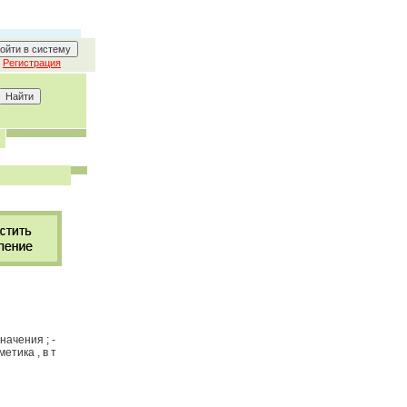
Регистрация
начения ; -
етика , в т