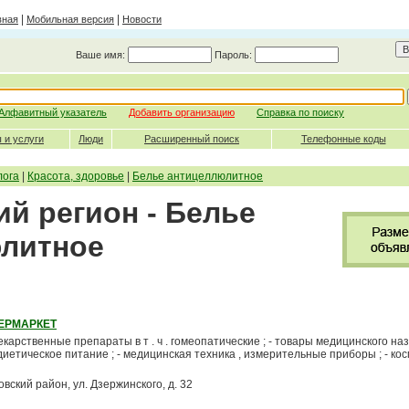
|
|
вная
Мобильная версия
Новости
Ваше имя:
Пароль:
Алфавитный указатель
Добавить организацию
Справка по поиску
 и услуги
Люди
Расширенный поиск
Телефонные коды
лога
|
Красота, здоровье
|
Белье антицеллюлитное
й регион - Белье
литное
ЕРМАРКЕТ
рственные препараты в т . ч . гомеопатические ; - товары медицинского наз
диетическое питание ; - медицинская техника , измерительные приборы ; - косм
ровский район, ул. Дзержинского, д. 32