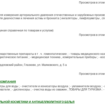
Просмотров в этом 
ля измерения артериального давления отечественных и зарубежных произво
я диагностики и лечения астмы и бронхита ( ингаляторы , пикфлоуметры , спей
диная справочная по товарам и услугам)
Просмотров в этом 
рственные препараты в т . ч . гомеопатические ; - товары медицинского наз
диетическое питание ; - медицинская техника , измерительные приборы ; - косм
ердловский район, Глазково, ул. Маяковского, д. 5 а
Просмотров в этом 
 КОМПАНИЯ
 для воды ; - очистители и ионизаторы воздуха ; - увлажнители воздуха ; -
еватели ; - диспенсеры ; - очистка воды из скважин ; ТОВАРЫ ДЛЯ ТУРИЗМА : - 
АЛЬНОЙ КОСМЕТИКИ И АНТИЦЕЛЛЮЛИТНОГО БЕЛЬЯ