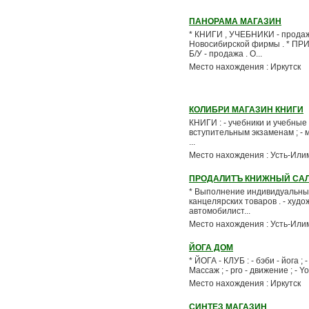
ПАНОРАМА МАГАЗИН
* КНИГИ , УЧЕБНИКИ - продажа
Новосибирской фирмы . * ПР
Б/У - продажа . О...
Место нахождения : Иркутск
КОЛИБРИ МАГАЗИН КНИГИ
КНИГИ : - учебники и учебные 
вступительным экзаменам ; - м
...
Место нахождения : Усть-Или
ПРОДАЛИТЪ КНИЖНЫЙ СА
* Выполнение индивидуальных 
канцелярских товаров . - худ
автомобилист...
Место нахождения : Усть-Или
ЙОГА ДОМ
* ЙОГА - КЛУБ : - бэби - йога ; 
Массаж ; - рro - движение ; - Y
Место нахождения : Иркутск
СИНТЕЗ МАГАЗИН