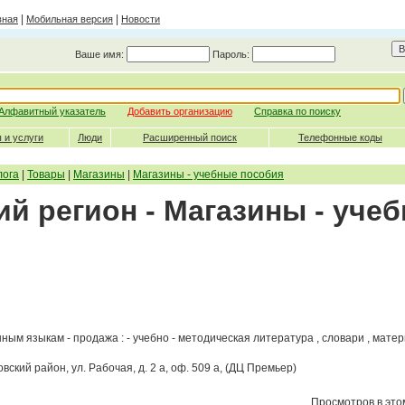
|
|
вная
Мобильная версия
Новости
Ваше имя:
Пароль:
Алфавитный указатель
Добавить организацию
Справка по поиску
 и услуги
Люди
Расширенный поиск
Телефонные коды
лога
|
Товары
|
Магазины
|
Магазины - учебные пособия
й регион - Магазины - уче
ым языкам - продажа : - учебно - методическая литература , словари , мате
ровский район, ул. Рабочая, д. 2 а, оф. 509 а, (ДЦ Премьер)
Просмотров в этом