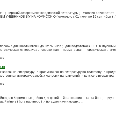
 . ( широкий ассортимент юридической литературы ) . Магазин работает от
ИЕМ УЧЕБНИКОВ Б/У НА КОМИССИЮ ( ежегодно с 01 июля по 15 сентября ) .
пособия для школьников и дошкольников ; - для подготовки к ЕГЭ , выпускным
етодическая литература ; - справочная ; - нормативная ; - юридическая ; - эко
мск
ЛОН
заявок на литературу . * Прием заявок на литературу по телефону . * Прода
ожественная литература любых жанров и направлений ; - детская литература ; 
мск
- йога для беременных ; - йога для детей ; - йогатерапия ; - хатха йога ; - цигун ;
oga Partners ( йога партнерс ) ; - йога для начинающих . ...