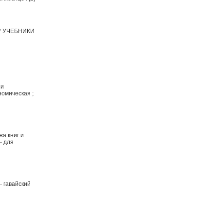
 * УЧЕБНИКИ
 и
номическая ;
жа книг и
- для
 - гавайский