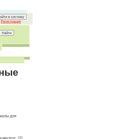
Регистрация
бные
риалы для
 месяце : [2]